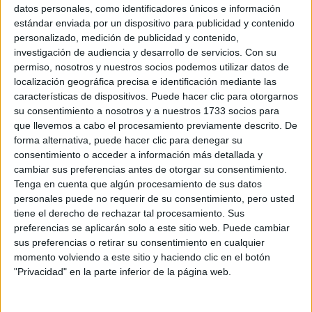
Sobre ti
datos personales, como identificadores únicos e información
estándar enviada por un dispositivo para publicidad y contenido
personalizado, medición de publicidad y contenido,
Soy:
*
investigación de audiencia y desarrollo de servicios.
Con su
Chico
permiso, nosotros y nuestros socios podemos utilizar datos de
Chica
localización geográfica precisa e identificación mediante las
características de dispositivos. Puede hacer clic para otorgarnos
¿En qué año terminas (o terminaste) bachillerato o FP?
*
su consentimiento a nosotros y a nuestros 1733 socios para
que llevemos a cabo el procesamiento previamente descrito. De
forma alternativa, puede hacer clic para denegar su
consentimiento o acceder a información más detallada y
Soy estudiante de:
*
cambiar sus preferencias antes de otorgar su consentimiento.
Tenga en cuenta que algún procesamiento de sus datos
personales puede no requerir de su consentimiento, pero usted
tiene el derecho de rechazar tal procesamiento. Sus
preferencias se aplicarán solo a este sitio web. Puede cambiar
Términos y Condiciones de Uso
sus preferencias o retirar su consentimiento en cualquier
momento volviendo a este sitio y haciendo clic en el botón
Acepto
los
Términos y Condiciones
de uso
*
"Privacidad" en la parte inferior de la página web.