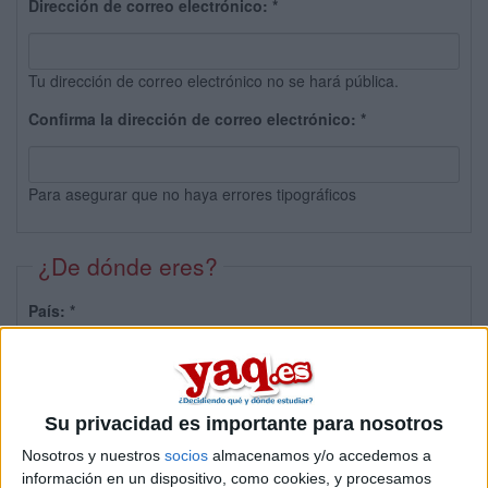
Dirección de correo electrónico:
*
Tu dirección de correo electrónico no se hará pública.
Confirma la dirección de correo electrónico:
*
Para asegurar que no haya errores tipográficos
¿De dónde eres?
País:
*
Provincia:
Su privacidad es importante para nosotros
Nosotros y nuestros
socios
almacenamos y/o accedemos a
información en un dispositivo, como cookies, y procesamos