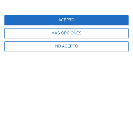
mensajes privados.
Y como regalo de agradecimiento, por registrarte te daremos
gratis una copia de nuestro ebook con 100 consejos para tu
ACEPTO
primer año de universidad
.
MÁS OPCIONES
NO ACEPTO
¿A qué esperas?