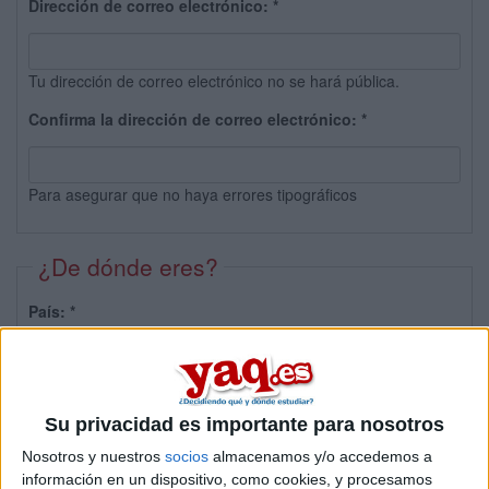
Dirección de correo electrónico:
*
Tu dirección de correo electrónico no se hará pública.
Confirma la dirección de correo electrónico:
*
Para asegurar que no haya errores tipográficos
¿De dónde eres?
País:
*
Provincia:
Su privacidad es importante para nosotros
Nosotros y nuestros
socios
almacenamos y/o accedemos a
información en un dispositivo, como cookies, y procesamos