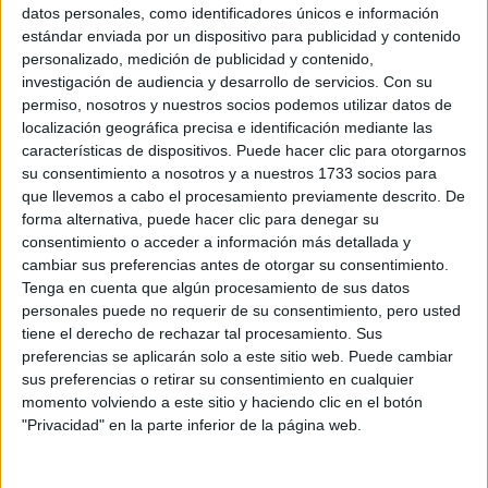
Sobre ti
datos personales, como identificadores únicos e información
estándar enviada por un dispositivo para publicidad y contenido
personalizado, medición de publicidad y contenido,
Soy:
*
investigación de audiencia y desarrollo de servicios.
Con su
Chico
permiso, nosotros y nuestros socios podemos utilizar datos de
Chica
localización geográfica precisa e identificación mediante las
características de dispositivos. Puede hacer clic para otorgarnos
¿En qué año terminas (o terminaste) bachillerato o FP?
*
su consentimiento a nosotros y a nuestros 1733 socios para
que llevemos a cabo el procesamiento previamente descrito. De
forma alternativa, puede hacer clic para denegar su
consentimiento o acceder a información más detallada y
Soy estudiante de:
*
cambiar sus preferencias antes de otorgar su consentimiento.
Tenga en cuenta que algún procesamiento de sus datos
personales puede no requerir de su consentimiento, pero usted
tiene el derecho de rechazar tal procesamiento. Sus
preferencias se aplicarán solo a este sitio web. Puede cambiar
Términos y Condiciones de Uso
sus preferencias o retirar su consentimiento en cualquier
momento volviendo a este sitio y haciendo clic en el botón
Acepto
los
Términos y Condiciones
de uso
*
"Privacidad" en la parte inferior de la página web.