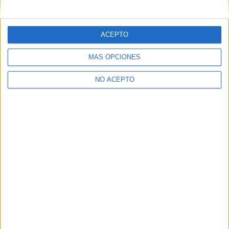
mensajes privados.
Y como regalo de agradecimiento, por registrarte te daremos
gratis una copia de nuestro ebook con 100 consejos para tu
ACEPTO
primer año de universidad
.
MÁS OPCIONES
NO ACEPTO
¿A qué esperas?