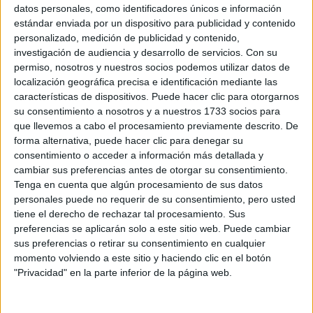
Sobre ti
datos personales, como identificadores únicos e información
estándar enviada por un dispositivo para publicidad y contenido
personalizado, medición de publicidad y contenido,
Soy:
*
investigación de audiencia y desarrollo de servicios.
Con su
Chico
permiso, nosotros y nuestros socios podemos utilizar datos de
Chica
localización geográfica precisa e identificación mediante las
características de dispositivos. Puede hacer clic para otorgarnos
¿En qué año terminas (o terminaste) bachillerato o FP?
*
su consentimiento a nosotros y a nuestros 1733 socios para
que llevemos a cabo el procesamiento previamente descrito. De
forma alternativa, puede hacer clic para denegar su
consentimiento o acceder a información más detallada y
Soy estudiante de:
*
cambiar sus preferencias antes de otorgar su consentimiento.
Tenga en cuenta que algún procesamiento de sus datos
personales puede no requerir de su consentimiento, pero usted
tiene el derecho de rechazar tal procesamiento. Sus
preferencias se aplicarán solo a este sitio web. Puede cambiar
Términos y Condiciones de Uso
sus preferencias o retirar su consentimiento en cualquier
momento volviendo a este sitio y haciendo clic en el botón
Acepto
los
Términos y Condiciones
de uso
*
"Privacidad" en la parte inferior de la página web.