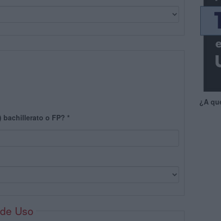
¿A qu
) bachillerato o FP?
*
 de Uso