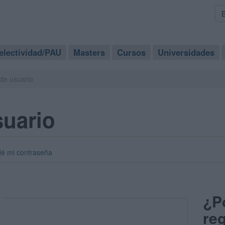
electividad/PAU
Masters
Cursos
Universidades
de usuario
suario
dé mi contraseña
¿P
reg