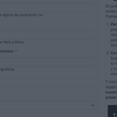
Es gra
conten
s signos de puntuación no.
Podrás
Par
pre
mis
pod
e hará pública.
con
ctrónico:
*
Com
bus
lo 
y c
ográficos
men
Y como
regist
nuest
primer