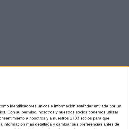
mo identificadores únicos e información estándar enviada por un
ios.
Con su permiso, nosotros y nuestros socios podemos utilizar
 consentimiento a nosotros y a nuestros 1733 socios para que
okies
 a información más detallada y cambiar sus preferencias antes de
el. +34 91 593 2767