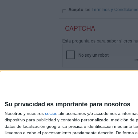
Acepto
los
Términos y Condicione
CAPTCHA
Esta pregunta es para saber si eres h
Su privacidad es importante para nosotros
Nosotros y nuestros
socios
almacenamos y/o accedemos a información
dispositivo para publicidad y contenido personalizado, medición de pu
datos de localización geográfica precisa e identificación mediante l
Avis
llevemos a cabo el procesamiento previamente descrito. De forma al
© 2003-2026
Compá