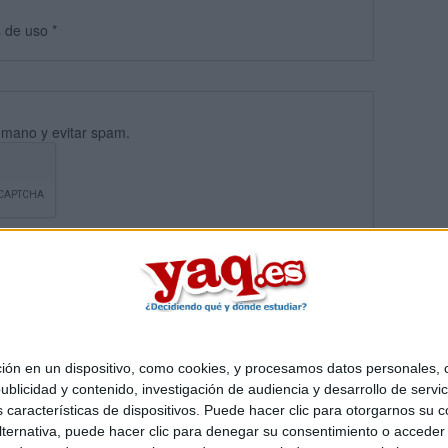
s
de uso
*
umano y evitar spam.
 en un dispositivo, como cookies, y procesamos datos personales, co
blicidad y contenido, investigación de audiencia y desarrollo de servic
Quiénes somos
|
Contactar
|
Anúnciate
as características de dispositivos. Puede hacer clic para otorgarnos su
o legal
|
Politica de privacidad
|
Condiciones generales
|
Política de co
ternativa, puede hacer clic para denegar su consentimiento o acceder
s Mediterráneo S.L.
- Diego de León 47 - 28006 Madrid [ESPAÑA] - T