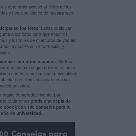
tis y obtendrás acceso al 100% de los
idos y funcionalidades de nuestra web.
:
ticipar en los foros
: Lanza cualquier
gunta a los foros para que nosotros
mos y los miles de miembros de yaq.es
amos ayudarte con información y
sejos
unicar con otros usuarios
: Podrás
car otros usuarios que quieren estudiar
mismo que tú, o en la misma universidad,
ontactar con ellos vía su corcho o vía
sajes privados.
 regalo de agradecimiento, por
rarte te daremos
gratis una copia de
ro ebook con 100 consejos para tu
 año de universidad
.