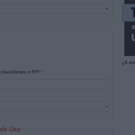
¿A qu
) bachillerato o FP?
*
 de Uso