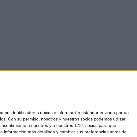
mo identificadores únicos e información estándar enviada por un
ios.
Con su permiso, nosotros y nuestros socios podemos utilizar
 consentimiento a nosotros y a nuestros 1731 socios para que
okies
 a información más detallada y cambiar sus preferencias antes de
el. +34 91 593 2767