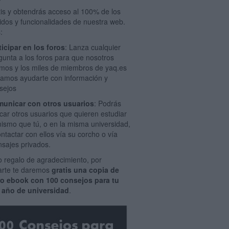
tis y obtendrás acceso al 100% de los
idos y funcionalidades de nuestra web.
:
ticipar en los foros
: Lanza cualquier
gunta a los foros para que nosotros
mos y los miles de miembros de yaq.es
amos ayudarte con información y
sejos
unicar con otros usuarios
: Podrás
car otros usuarios que quieren estudiar
mismo que tú, o en la misma universidad,
ontactar con ellos vía su corcho o vía
sajes privados.
 regalo de agradecimiento, por
rarte te daremos
gratis una copia de
ro ebook con 100 consejos para tu
 año de universidad
.