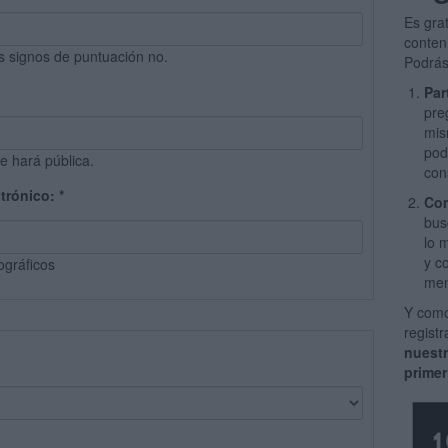
Es gra
conten
s signos de puntuación no.
Podrás
Par
pre
mis
pod
e hará pública.
con
ctrónico:
*
Com
bus
lo 
y c
ográficos
men
Y como
regist
nuest
primer