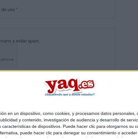
s
de uso
*
umano y evitar spam.
 en un dispositivo, como cookies, y procesamos datos personales, co
blicidad y contenido, investigación de audiencia y desarrollo de servic
Quiénes somos
|
Contactar
|
Anúnciate
as características de dispositivos. Puede hacer clic para otorgarnos su
o legal
|
Politica de privacidad
|
Condiciones generales
|
Política de co
ternativa, puede hacer clic para denegar su consentimiento o acceder
s Mediterráneo S.L.
- Diego de León 47 - 28006 Madrid [ESPAÑA] - T