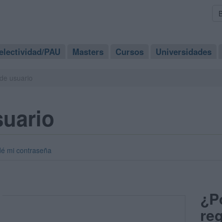
electividad/PAU
Masters
Cursos
Universidades
de usuario
suario
dé mi contraseña
¿P
reg