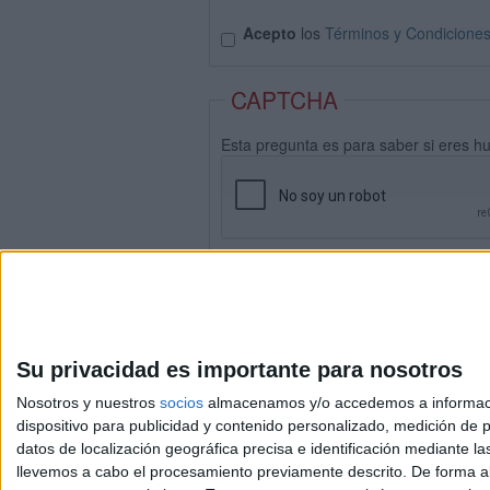
Acepto
los
Términos y Condicione
CAPTCHA
Esta pregunta es para saber si eres h
Su privacidad es importante para nosotros
Nosotros y nuestros
socios
almacenamos y/o accedemos a información
dispositivo para publicidad y contenido personalizado, medición de pu
datos de localización geográfica precisa e identificación mediante l
Avis
llevemos a cabo el procesamiento previamente descrito. De forma al
© 2003-2026
Compá