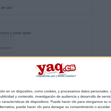
s
de uso
*
umano y evitar spam.
 en un dispositivo, como cookies, y procesamos datos personales, co
blicidad y contenido, investigación de audiencia y desarrollo de servic
Quiénes somos
|
Contactar
|
Anúnciate
as características de dispositivos. Puede hacer clic para otorgarnos su
o legal
|
Politica de privacidad
|
Condiciones generales
|
Política de co
ternativa, puede hacer clic para denegar su consentimiento o acceder
s Mediterráneo S.L.
- Diego de León 47 - 28006 Madrid [ESPAÑA] - T