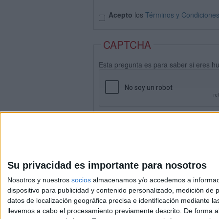
Acepto
los
Términos y Condicione
CAPTCHA
Esta pregunta es para saber si eres h
Su privacidad es importante para nosotros
Nosotros y nuestros
socios
almacenamos y/o accedemos a información
dispositivo para publicidad y contenido personalizado, medición de pu
datos de localización geográfica precisa e identificación mediante l
Avis
llevemos a cabo el procesamiento previamente descrito. De forma al
© 2003-2026
Compá