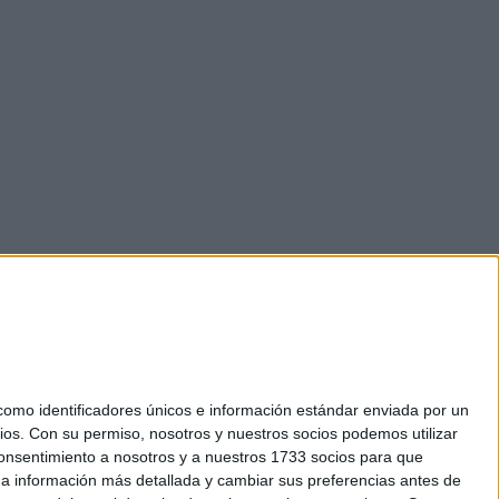
mo identificadores únicos e información estándar enviada por un
ios.
Con su permiso, nosotros y nuestros socios podemos utilizar
 consentimiento a nosotros y a nuestros 1733 socios para que
okies
 a información más detallada y cambiar sus preferencias antes de
el. +34 91 593 2767