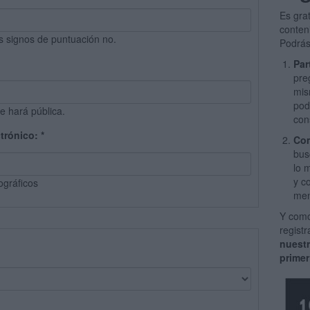
Es gra
conten
s signos de puntuación no.
Podrás
Par
pre
mis
pod
e hará pública.
con
ctrónico:
*
Com
bus
lo 
y c
ográficos
men
Y como
regist
nuest
primer