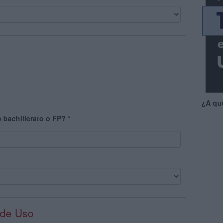
¿A qu
) bachillerato o FP?
*
 de Uso