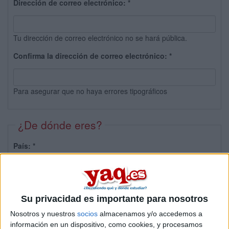
Dirección de correo electrónico:
*
Tu dirección de correo electrónico no se hará pública.
Confirma la dirección de correo electrónico:
*
Para asegurar que no haya errores tipográficos
¿De dónde eres?
País:
*
Provincia:
Su privacidad es importante para nosotros
Nosotros y nuestros
socios
almacenamos y/o accedemos a
información en un dispositivo, como cookies, y procesamos