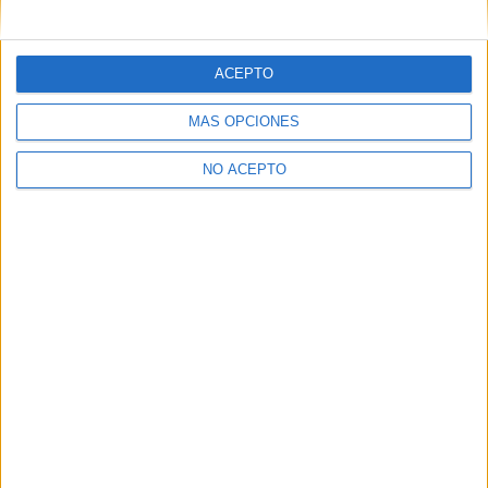
mensajes privados.
Y como regalo de agradecimiento, por registrarte te daremos
gratis una copia de nuestro ebook con 100 consejos para tu
ACEPTO
primer año de universidad
.
MÁS OPCIONES
NO ACEPTO
¿A qué esperas?