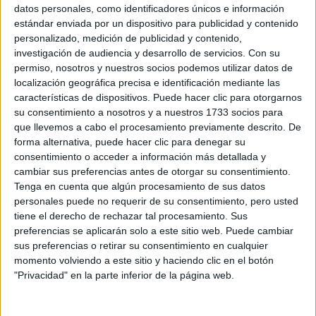
Sobre ti
datos personales, como identificadores únicos e información
estándar enviada por un dispositivo para publicidad y contenido
personalizado, medición de publicidad y contenido,
Soy:
*
investigación de audiencia y desarrollo de servicios.
Con su
Chico
permiso, nosotros y nuestros socios podemos utilizar datos de
Chica
localización geográfica precisa e identificación mediante las
características de dispositivos. Puede hacer clic para otorgarnos
¿En qué año terminas (o terminaste) bachillerato o FP?
*
su consentimiento a nosotros y a nuestros 1733 socios para
que llevemos a cabo el procesamiento previamente descrito. De
forma alternativa, puede hacer clic para denegar su
consentimiento o acceder a información más detallada y
Soy estudiante de:
*
cambiar sus preferencias antes de otorgar su consentimiento.
Tenga en cuenta que algún procesamiento de sus datos
personales puede no requerir de su consentimiento, pero usted
tiene el derecho de rechazar tal procesamiento. Sus
preferencias se aplicarán solo a este sitio web. Puede cambiar
Términos y Condiciones de Uso
sus preferencias o retirar su consentimiento en cualquier
momento volviendo a este sitio y haciendo clic en el botón
Acepto
los
Términos y Condiciones
de uso
*
"Privacidad" en la parte inferior de la página web.