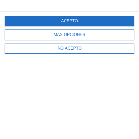
mensajes privados.
Y como regalo de agradecimiento, por registrarte te daremos
gratis una copia de nuestro ebook con 100 consejos para tu
ACEPTO
primer año de universidad
.
MÁS OPCIONES
NO ACEPTO
¿A qué esperas?