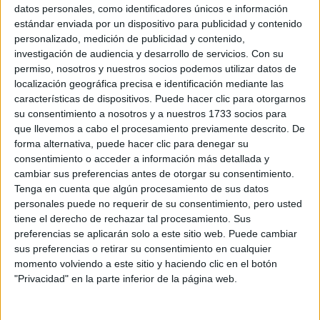
Sobre ti
datos personales, como identificadores únicos e información
estándar enviada por un dispositivo para publicidad y contenido
personalizado, medición de publicidad y contenido,
Soy:
*
investigación de audiencia y desarrollo de servicios.
Con su
Chico
permiso, nosotros y nuestros socios podemos utilizar datos de
Chica
localización geográfica precisa e identificación mediante las
características de dispositivos. Puede hacer clic para otorgarnos
¿En qué año terminas (o terminaste) bachillerato o FP?
*
su consentimiento a nosotros y a nuestros 1733 socios para
que llevemos a cabo el procesamiento previamente descrito. De
forma alternativa, puede hacer clic para denegar su
consentimiento o acceder a información más detallada y
Soy estudiante de:
*
cambiar sus preferencias antes de otorgar su consentimiento.
Tenga en cuenta que algún procesamiento de sus datos
personales puede no requerir de su consentimiento, pero usted
tiene el derecho de rechazar tal procesamiento. Sus
preferencias se aplicarán solo a este sitio web. Puede cambiar
Términos y Condiciones de Uso
sus preferencias o retirar su consentimiento en cualquier
momento volviendo a este sitio y haciendo clic en el botón
Acepto
los
Términos y Condiciones
de uso
*
"Privacidad" en la parte inferior de la página web.