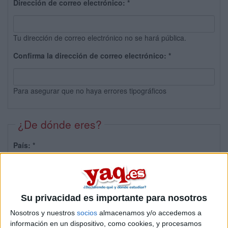
Dirección de correo electrónico:
*
Tu dirección de correo electrónico no se hará pública.
Confirma la dirección de correo electrónico:
*
Para asegurar que no haya errores tipográficos
¿De dónde eres?
País:
*
Provincia:
Su privacidad es importante para nosotros
Nosotros y nuestros
socios
almacenamos y/o accedemos a
información en un dispositivo, como cookies, y procesamos