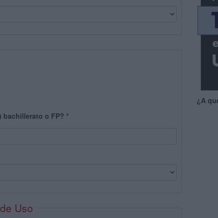
¿A qu
) bachillerato o FP?
*
 de Uso