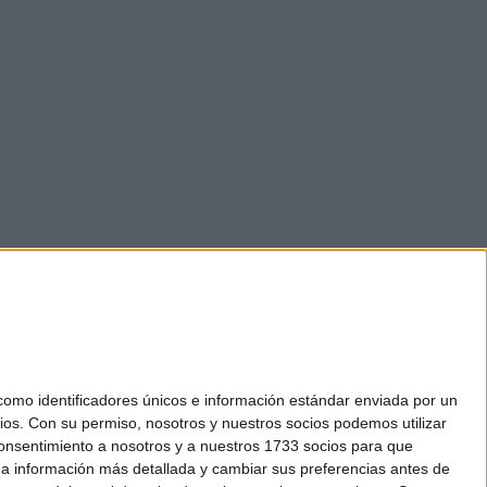
mo identificadores únicos e información estándar enviada por un
ios.
Con su permiso, nosotros y nuestros socios podemos utilizar
 consentimiento a nosotros y a nuestros 1733 socios para que
okies
 a información más detallada y cambiar sus preferencias antes de
el. +34 91 593 2767