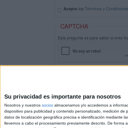
Acepto
los
Términos y Condicione
CAPTCHA
Esta pregunta es para saber si eres h
Su privacidad es importante para nosotros
Nosotros y nuestros
socios
almacenamos y/o accedemos a información
dispositivo para publicidad y contenido personalizado, medición de pu
datos de localización geográfica precisa e identificación mediante l
Avis
llevemos a cabo el procesamiento previamente descrito. De forma al
© 2003-2026
Compá