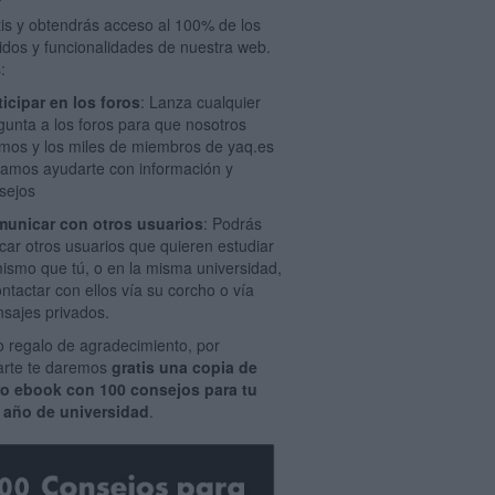
tis y obtendrás acceso al 100% de los
idos y funcionalidades de nuestra web.
:
ticipar en los foros
: Lanza cualquier
gunta a los foros para que nosotros
mos y los miles de miembros de yaq.es
amos ayudarte con información y
sejos
unicar con otros usuarios
: Podrás
car otros usuarios que quieren estudiar
mismo que tú, o en la misma universidad,
ontactar con ellos vía su corcho o vía
sajes privados.
 regalo de agradecimiento, por
rarte te daremos
gratis una copia de
ro ebook con 100 consejos para tu
 año de universidad
.