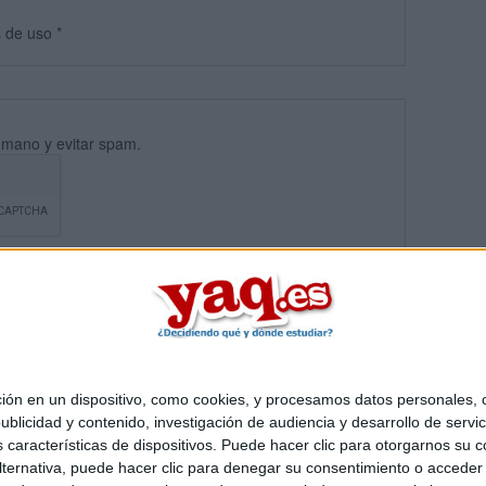
s
de uso
*
umano y evitar spam.
 en un dispositivo, como cookies, y procesamos datos personales, co
blicidad y contenido, investigación de audiencia y desarrollo de servic
Quiénes somos
|
Contactar
|
Anúnciate
as características de dispositivos. Puede hacer clic para otorgarnos su
o legal
|
Politica de privacidad
|
Condiciones generales
|
Política de co
ternativa, puede hacer clic para denegar su consentimiento o acceder
s Mediterráneo S.L.
- Diego de León 47 - 28006 Madrid [ESPAÑA] - T