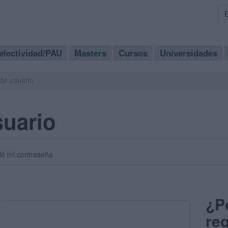
electividad/PAU
Masters
Cursos
Universidades
de usuario
suario
dé mi contraseña
¿P
reg