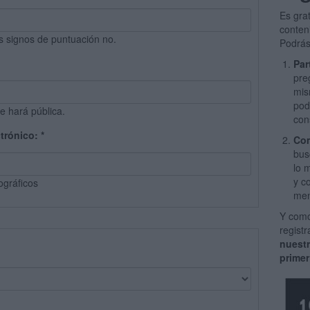
Es gra
conten
s signos de puntuación no.
Podrás
Par
pre
mis
pod
e hará pública.
con
ctrónico:
*
Com
bus
lo 
y c
ográficos
men
Y como
regist
nuest
primer