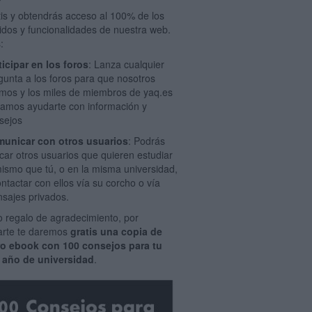
tis y obtendrás acceso al 100% de los
idos y funcionalidades de nuestra web.
:
ticipar en los foros
: Lanza cualquier
gunta a los foros para que nosotros
mos y los miles de miembros de yaq.es
amos ayudarte con información y
sejos
unicar con otros usuarios
: Podrás
car otros usuarios que quieren estudiar
mismo que tú, o en la misma universidad,
ontactar con ellos vía su corcho o vía
sajes privados.
 regalo de agradecimiento, por
rarte te daremos
gratis una copia de
ro ebook con 100 consejos para tu
 año de universidad
.