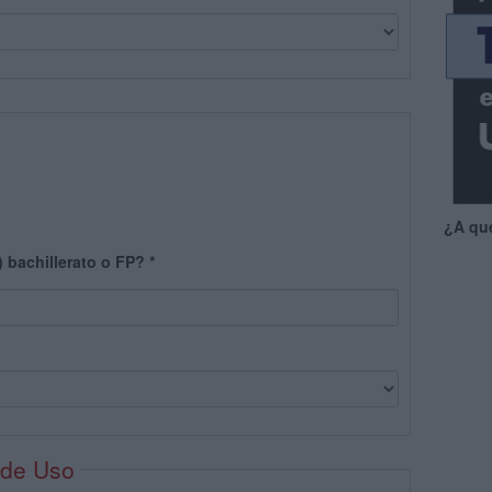
¿A qu
) bachillerato o FP?
*
 de Uso