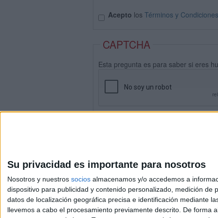
Acepto
los
Términos y Condicione
CAPTCHA
Esta pregunta es para saber si eres h
Su privacidad es importante para nosotros
Nosotros y nuestros
socios
almacenamos y/o accedemos a información
dispositivo para publicidad y contenido personalizado, medición de pu
datos de localización geográfica precisa e identificación mediante l
Avis
llevemos a cabo el procesamiento previamente descrito. De forma al
© 2003-2026
Compá