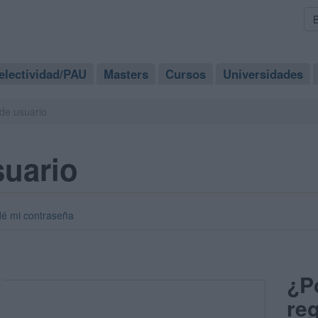
electividad/PAU
Masters
Cursos
Universidades
de usuario
suario
dé mi contraseña
¿P
reg