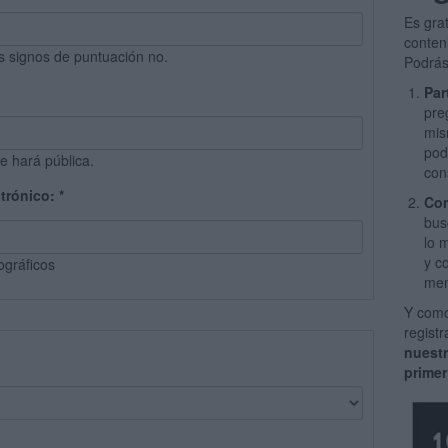
Es gra
conten
s signos de puntuación no.
Podrás
Par
pre
mis
pod
e hará pública.
con
ctrónico:
*
Com
bus
lo 
y c
ográficos
men
Y como
regist
nuest
primer