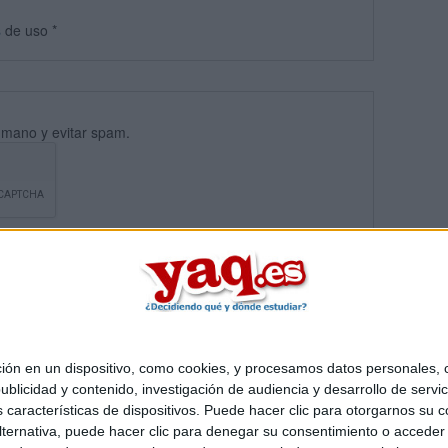
s
de uso
*
umano y evitar spam.
 en un dispositivo, como cookies, y procesamos datos personales, co
blicidad y contenido, investigación de audiencia y desarrollo de servic
Quiénes somos
|
Contactar
|
Anúnciate
as características de dispositivos. Puede hacer clic para otorgarnos su
o legal
|
Politica de privacidad
|
Condiciones generales
|
Política de co
ternativa, puede hacer clic para denegar su consentimiento o acceder
s Mediterráneo S.L.
- Diego de León 47 - 28006 Madrid [ESPAÑA] - T