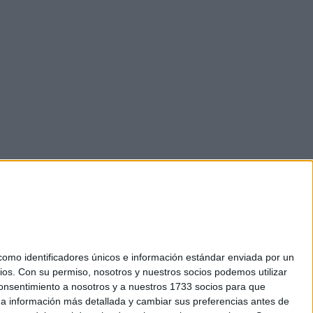
mo identificadores únicos e información estándar enviada por un
ios.
Con su permiso, nosotros y nuestros socios podemos utilizar
 consentimiento a nosotros y a nuestros 1733 socios para que
okies
 a información más detallada y cambiar sus preferencias antes de
el. +34 91 593 2767