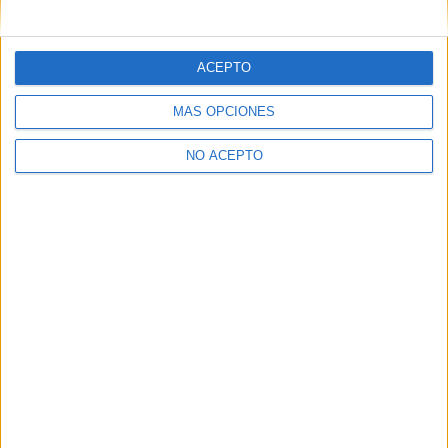
mensajes privados.
Y como regalo de agradecimiento, por registrarte te daremos
gratis una copia de nuestro ebook con 100 consejos para tu
ACEPTO
primer año de universidad
.
MÁS OPCIONES
NO ACEPTO
¿A qué esperas?