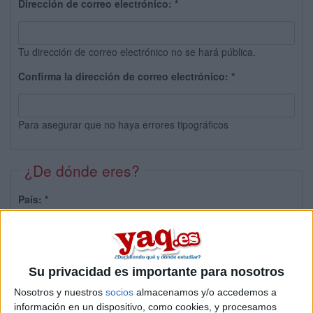
Dirección de correo electrónico:
*
Tu dirección de correo electrónico no se hará pública.
Confirma la dirección de correo electrónico:
*
Para asegurar que no haya errores tipográficos
¿De dónde eres?
País:
*
Provincia:
Su privacidad es importante para nosotros
Nosotros y nuestros
socios
almacenamos y/o accedemos a
información en un dispositivo, como cookies, y procesamos