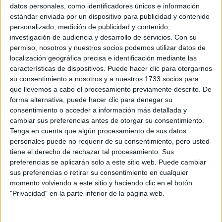
Sobre ti
datos personales, como identificadores únicos e información
estándar enviada por un dispositivo para publicidad y contenido
personalizado, medición de publicidad y contenido,
Soy:
*
investigación de audiencia y desarrollo de servicios.
Con su
Chico
permiso, nosotros y nuestros socios podemos utilizar datos de
Chica
localización geográfica precisa e identificación mediante las
características de dispositivos. Puede hacer clic para otorgarnos
¿En qué año terminas (o terminaste) bachillerato o FP?
*
su consentimiento a nosotros y a nuestros 1733 socios para
que llevemos a cabo el procesamiento previamente descrito. De
forma alternativa, puede hacer clic para denegar su
consentimiento o acceder a información más detallada y
Soy estudiante de:
*
cambiar sus preferencias antes de otorgar su consentimiento.
Tenga en cuenta que algún procesamiento de sus datos
personales puede no requerir de su consentimiento, pero usted
tiene el derecho de rechazar tal procesamiento. Sus
preferencias se aplicarán solo a este sitio web. Puede cambiar
Términos y Condiciones de Uso
sus preferencias o retirar su consentimiento en cualquier
momento volviendo a este sitio y haciendo clic en el botón
Acepto
los
Términos y Condiciones
de uso
*
"Privacidad" en la parte inferior de la página web.