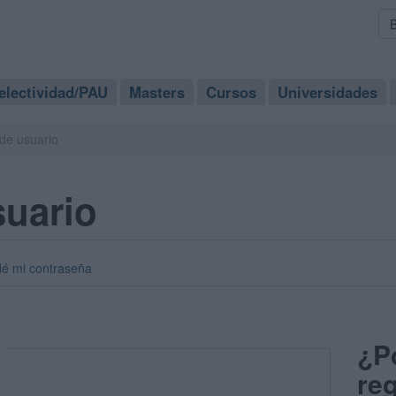
electividad/PAU
Masters
Cursos
Universidades
de usuario
suario
dé mi contraseña
¿P
reg