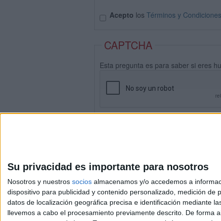
Acepto
los
Términos y Condicione
CAPTCHA
Esta pregunta es para saber si eres h
Su privacidad es importante para nosotros
Nosotros y nuestros
socios
almacenamos y/o accedemos a información
dispositivo para publicidad y contenido personalizado, medición de pu
datos de localización geográfica precisa e identificación mediante l
Avis
llevemos a cabo el procesamiento previamente descrito. De forma al
© 2003-2026
Compá