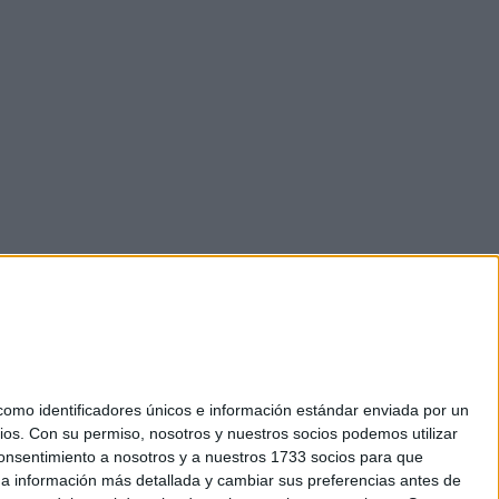
mo identificadores únicos e información estándar enviada por un
ios.
Con su permiso, nosotros y nuestros socios podemos utilizar
 consentimiento a nosotros y a nuestros 1733 socios para que
okies
 a información más detallada y cambiar sus preferencias antes de
el. +34 91 593 2767