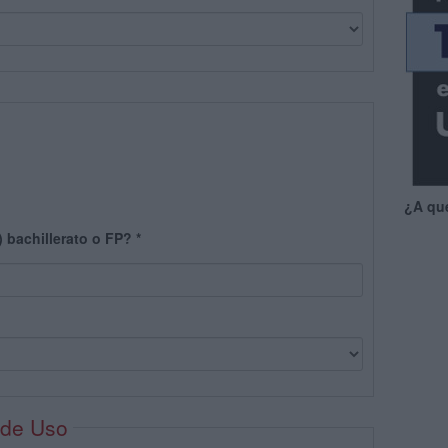
¿A qu
) bachillerato o FP?
*
 de Uso