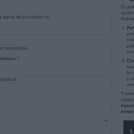
Es gra
conten
s signos de puntuación no.
Podrás
Par
pre
mis
pod
e hará pública.
con
ctrónico:
*
Com
bus
lo 
y c
ográficos
men
Y como
regist
nuest
primer