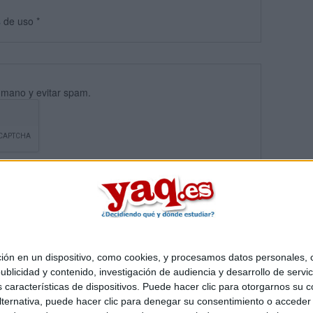
s
de uso
*
umano y evitar spam.
 en un dispositivo, como cookies, y procesamos datos personales, co
blicidad y contenido, investigación de audiencia y desarrollo de servic
Quiénes somos
|
Contactar
|
Anúnciate
as características de dispositivos. Puede hacer clic para otorgarnos su
o legal
|
Politica de privacidad
|
Condiciones generales
|
Política de co
ternativa, puede hacer clic para denegar su consentimiento o acceder
s Mediterráneo S.L.
- Diego de León 47 - 28006 Madrid [ESPAÑA] - T