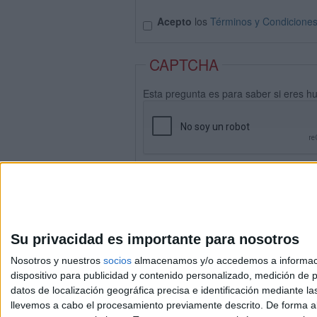
Acepto
los
Términos y Condicione
CAPTCHA
Esta pregunta es para saber si eres h
Su privacidad es importante para nosotros
Nosotros y nuestros
socios
almacenamos y/o accedemos a información
dispositivo para publicidad y contenido personalizado, medición de pu
datos de localización geográfica precisa e identificación mediante l
Avis
llevemos a cabo el procesamiento previamente descrito. De forma al
© 2003-2026
Compá