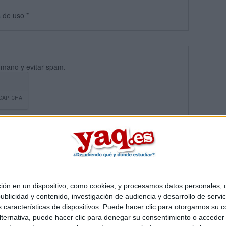
s
de uso
*
umano y evitar spam.
 en un dispositivo, como cookies, y procesamos datos personales, co
blicidad y contenido, investigación de audiencia y desarrollo de servic
Quiénes somos
|
Contactar
|
Anúnciate
as características de dispositivos. Puede hacer clic para otorgarnos su
o legal
|
Politica de privacidad
|
Condiciones generales
|
Política de co
ternativa, puede hacer clic para denegar su consentimiento o acceder
s Mediterráneo S.L.
- Diego de León 47 - 28006 Madrid [ESPAÑA] - T