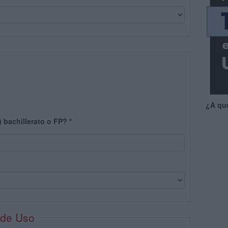
¿A qu
) bachillerato o FP?
*
 de Uso