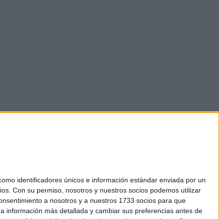
mo identificadores únicos e información estándar enviada por un
ios.
Con su permiso, nosotros y nuestros socios podemos utilizar
 consentimiento a nosotros y a nuestros 1733 socios para que
okies
 a información más detallada y cambiar sus preferencias antes de
el. +34 91 593 2767