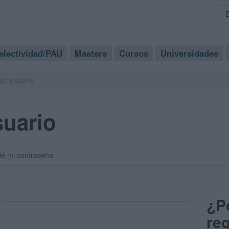
electividad/PAU
Masters
Cursos
Universidades
de usuario
suario
dé mi contraseña
¿P
reg