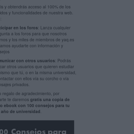
tis y obtendrás acceso al 100% de los
idos y funcionalidades de nuestra web.
:
ticipar en los foros
: Lanza cualquier
gunta a los foros para que nosotros
mos y los miles de miembros de yaq.es
amos ayudarte con información y
sejos
unicar con otros usuarios
: Podrás
car otros usuarios que quieren estudiar
mismo que tú, o en la misma universidad,
ontactar con ellos vía su corcho o vía
sajes privados.
 regalo de agradecimiento, por
rarte te daremos
gratis una copia de
ro ebook con 100 consejos para tu
 año de universidad
.