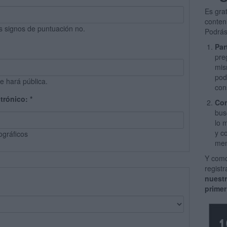
Es gra
conten
s signos de puntuación no.
Podrás
Par
pre
mis
pod
e hará pública.
con
ctrónico:
*
Com
bus
lo 
y c
ográficos
men
Y como
regist
nuest
primer