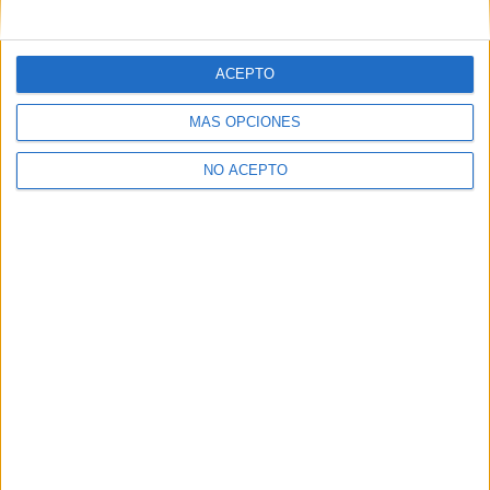
mensajes privados.
Y como regalo de agradecimiento, por registrarte te daremos
gratis una copia de nuestro ebook con 100 consejos para tu
ACEPTO
primer año de universidad
.
MÁS OPCIONES
NO ACEPTO
¿A qué esperas?