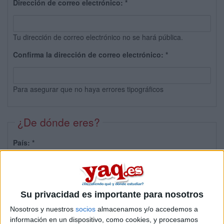
Dirección de correo electrónico:
*
Tu dirección de correo electrónico no se hará pública.
Confirma la dirección de correo electrónico:
*
Para asegurar que no haya errores tipográficos
¿De dónde eres?
País:
*
Provincia:
Su privacidad es importante para nosotros
Nosotros y nuestros
socios
almacenamos y/o accedemos a
información en un dispositivo, como cookies, y procesamos