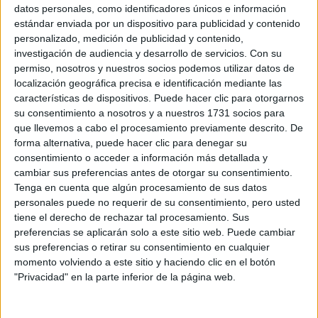
Sobre ti
datos personales, como identificadores únicos e información
estándar enviada por un dispositivo para publicidad y contenido
personalizado, medición de publicidad y contenido,
Soy:
*
investigación de audiencia y desarrollo de servicios.
Con su
Chico
permiso, nosotros y nuestros socios podemos utilizar datos de
Chica
localización geográfica precisa e identificación mediante las
características de dispositivos. Puede hacer clic para otorgarnos
¿En qué año terminas (o terminaste) bachillerato o FP?
*
su consentimiento a nosotros y a nuestros 1731 socios para
que llevemos a cabo el procesamiento previamente descrito. De
forma alternativa, puede hacer clic para denegar su
consentimiento o acceder a información más detallada y
Soy estudiante de:
*
cambiar sus preferencias antes de otorgar su consentimiento.
Tenga en cuenta que algún procesamiento de sus datos
personales puede no requerir de su consentimiento, pero usted
tiene el derecho de rechazar tal procesamiento. Sus
preferencias se aplicarán solo a este sitio web. Puede cambiar
Términos y Condiciones de Uso
sus preferencias o retirar su consentimiento en cualquier
momento volviendo a este sitio y haciendo clic en el botón
Acepto
los
Términos y Condiciones
de uso
*
"Privacidad" en la parte inferior de la página web.