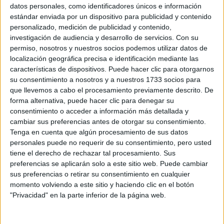
Sobre ti
datos personales, como identificadores únicos e información
estándar enviada por un dispositivo para publicidad y contenido
personalizado, medición de publicidad y contenido,
Soy:
*
investigación de audiencia y desarrollo de servicios.
Con su
Chico
permiso, nosotros y nuestros socios podemos utilizar datos de
Chica
localización geográfica precisa e identificación mediante las
características de dispositivos. Puede hacer clic para otorgarnos
¿En qué año terminas (o terminaste) bachillerato o FP?
*
su consentimiento a nosotros y a nuestros 1733 socios para
que llevemos a cabo el procesamiento previamente descrito. De
forma alternativa, puede hacer clic para denegar su
consentimiento o acceder a información más detallada y
Soy estudiante de:
*
cambiar sus preferencias antes de otorgar su consentimiento.
Tenga en cuenta que algún procesamiento de sus datos
personales puede no requerir de su consentimiento, pero usted
tiene el derecho de rechazar tal procesamiento. Sus
preferencias se aplicarán solo a este sitio web. Puede cambiar
Términos y Condiciones de Uso
sus preferencias o retirar su consentimiento en cualquier
momento volviendo a este sitio y haciendo clic en el botón
Acepto
los
Términos y Condiciones
de uso
*
"Privacidad" en la parte inferior de la página web.