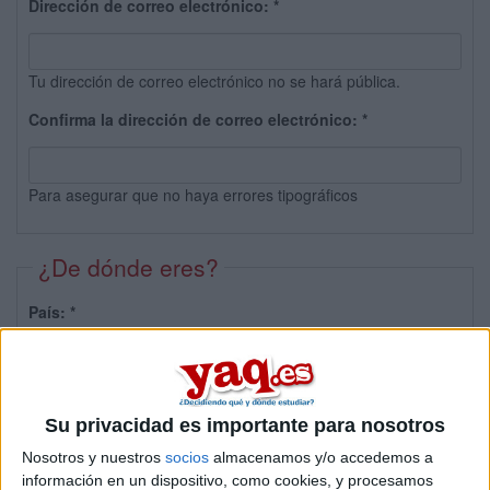
Dirección de correo electrónico:
*
Tu dirección de correo electrónico no se hará pública.
Confirma la dirección de correo electrónico:
*
Para asegurar que no haya errores tipográficos
¿De dónde eres?
País:
*
Provincia:
Su privacidad es importante para nosotros
Nosotros y nuestros
socios
almacenamos y/o accedemos a
información en un dispositivo, como cookies, y procesamos