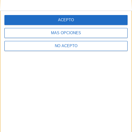
mensajes privados.
Y como regalo de agradecimiento, por registrarte te daremos
gratis una copia de nuestro ebook con 100 consejos para tu
ACEPTO
primer año de universidad
.
MÁS OPCIONES
NO ACEPTO
¿A qué esperas?