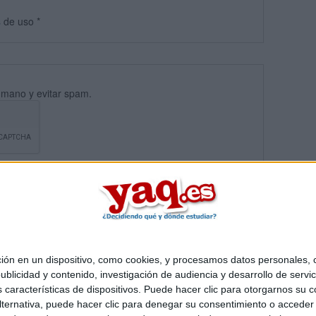
s
de uso
*
umano y evitar spam.
 en un dispositivo, como cookies, y procesamos datos personales, co
blicidad y contenido, investigación de audiencia y desarrollo de servic
Quiénes somos
|
Contactar
|
Anúnciate
as características de dispositivos. Puede hacer clic para otorgarnos su
o legal
|
Politica de privacidad
|
Condiciones generales
|
Política de co
ternativa, puede hacer clic para denegar su consentimiento o acceder
s Mediterráneo S.L.
- Diego de León 47 - 28006 Madrid [ESPAÑA] - T