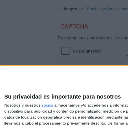
Acepto
los
Términos y Condicione
CAPTCHA
Esta pregunta es para saber si eres h
Su privacidad es importante para nosotros
Nosotros y nuestros
socios
almacenamos y/o accedemos a información
dispositivo para publicidad y contenido personalizado, medición de pu
datos de localización geográfica precisa e identificación mediante l
Avis
llevemos a cabo el procesamiento previamente descrito. De forma al
© 2003-2026
Compá