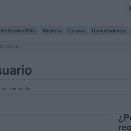
electividad/PAU
Masters
Cursos
Universidades
de usuario
suario
dé mi contraseña
¿P
reg