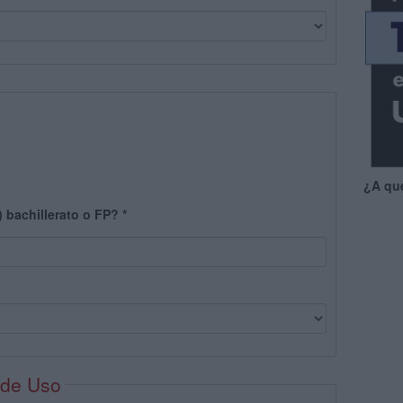
¿A qu
) bachillerato o FP?
*
 de Uso