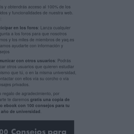
tis y obtendrás acceso al 100% de los
idos y funcionalidades de nuestra web.
:
ticipar en los foros
: Lanza cualquier
gunta a los foros para que nosotros
mos y los miles de miembros de yaq.es
amos ayudarte con información y
sejos
unicar con otros usuarios
: Podrás
car otros usuarios que quieren estudiar
mismo que tú, o en la misma universidad,
ontactar con ellos vía su corcho o vía
sajes privados.
 regalo de agradecimiento, por
rarte te daremos
gratis una copia de
ro ebook con 100 consejos para tu
 año de universidad
.