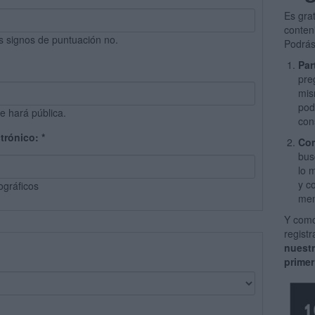
Es gra
conten
s signos de puntuación no.
Podrás
Par
pre
mis
pod
e hará pública.
con
ctrónico:
*
Com
bus
lo 
y c
ográficos
men
Y como
regist
nuest
primer