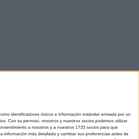
mo identificadores únicos e información estándar enviada por un
ios.
Con su permiso, nosotros y nuestros socios podemos utilizar
 consentimiento a nosotros y a nuestros 1733 socios para que
okies
 a información más detallada y cambiar sus preferencias antes de
el. +34 91 593 2767