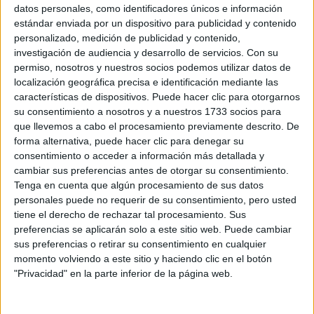
Sobre ti
datos personales, como identificadores únicos e información
estándar enviada por un dispositivo para publicidad y contenido
personalizado, medición de publicidad y contenido,
Soy:
*
investigación de audiencia y desarrollo de servicios.
Con su
Chico
permiso, nosotros y nuestros socios podemos utilizar datos de
Chica
localización geográfica precisa e identificación mediante las
características de dispositivos. Puede hacer clic para otorgarnos
¿En qué año terminas (o terminaste) bachillerato o FP?
*
su consentimiento a nosotros y a nuestros 1733 socios para
que llevemos a cabo el procesamiento previamente descrito. De
forma alternativa, puede hacer clic para denegar su
consentimiento o acceder a información más detallada y
Soy estudiante de:
*
cambiar sus preferencias antes de otorgar su consentimiento.
Tenga en cuenta que algún procesamiento de sus datos
personales puede no requerir de su consentimiento, pero usted
tiene el derecho de rechazar tal procesamiento. Sus
preferencias se aplicarán solo a este sitio web. Puede cambiar
Términos y Condiciones de Uso
sus preferencias o retirar su consentimiento en cualquier
momento volviendo a este sitio y haciendo clic en el botón
Acepto
los
Términos y Condiciones
de uso
*
"Privacidad" en la parte inferior de la página web.