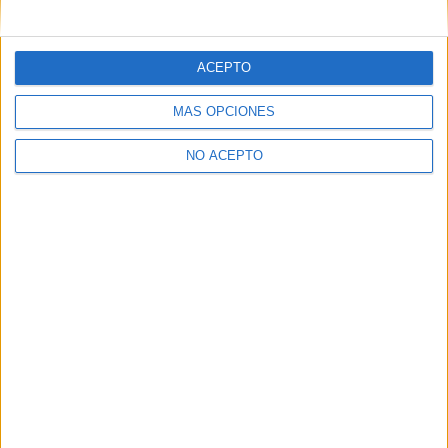
mensajes privados.
Y como regalo de agradecimiento, por registrarte te daremos
gratis una copia de nuestro ebook con 100 consejos para tu
ACEPTO
primer año de universidad
.
MÁS OPCIONES
NO ACEPTO
¿A qué esperas?