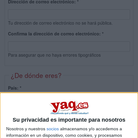
Dirección de correo electrónico:
*
Tu dirección de correo electrónico no se hará pública.
Confirma la dirección de correo electrónico:
*
Para asegurar que no haya errores tipográficos
¿De dónde eres?
País:
*
Provincia:
Su privacidad es importante para nosotros
Nosotros y nuestros
socios
almacenamos y/o accedemos a
información en un dispositivo, como cookies, y procesamos