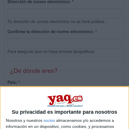
Dirección de correo electrónico:
*
Tu dirección de correo electrónico no se hará pública.
Confirma la dirección de correo electrónico:
*
Para asegurar que no haya errores tipográficos
¿De dónde eres?
País:
*
Provincia:
Su privacidad es importante para nosotros
Nosotros y nuestros
socios
almacenamos y/o accedemos a
información en un dispositivo, como cookies, y procesamos