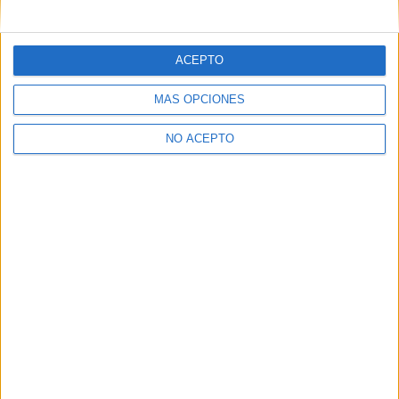
mensajes privados.
Y como regalo de agradecimiento, por registrarte te daremos
gratis una copia de nuestro ebook con 100 consejos para tu
ACEPTO
primer año de universidad
.
MÁS OPCIONES
NO ACEPTO
¿A qué esperas?