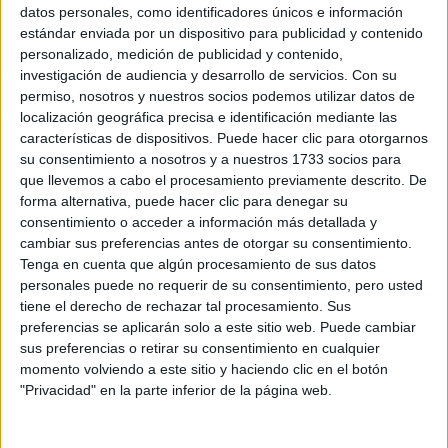
Sobre ti
datos personales, como identificadores únicos e información
estándar enviada por un dispositivo para publicidad y contenido
personalizado, medición de publicidad y contenido,
Soy:
*
investigación de audiencia y desarrollo de servicios.
Con su
Chico
permiso, nosotros y nuestros socios podemos utilizar datos de
Chica
localización geográfica precisa e identificación mediante las
características de dispositivos. Puede hacer clic para otorgarnos
¿En qué año terminas (o terminaste) bachillerato o FP?
*
su consentimiento a nosotros y a nuestros 1733 socios para
que llevemos a cabo el procesamiento previamente descrito. De
forma alternativa, puede hacer clic para denegar su
consentimiento o acceder a información más detallada y
Soy estudiante de:
*
cambiar sus preferencias antes de otorgar su consentimiento.
Tenga en cuenta que algún procesamiento de sus datos
personales puede no requerir de su consentimiento, pero usted
tiene el derecho de rechazar tal procesamiento. Sus
preferencias se aplicarán solo a este sitio web. Puede cambiar
Términos y Condiciones de Uso
sus preferencias o retirar su consentimiento en cualquier
momento volviendo a este sitio y haciendo clic en el botón
Acepto
los
Términos y Condiciones
de uso
*
"Privacidad" en la parte inferior de la página web.