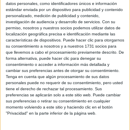
Sobre ti
datos personales, como identificadores únicos e información
estándar enviada por un dispositivo para publicidad y contenido
personalizado, medición de publicidad y contenido,
Soy:
*
investigación de audiencia y desarrollo de servicios.
Con su
Chico
permiso, nosotros y nuestros socios podemos utilizar datos de
Chica
localización geográfica precisa e identificación mediante las
características de dispositivos. Puede hacer clic para otorgarnos
¿En qué año terminas (o terminaste) bachillerato o FP?
*
su consentimiento a nosotros y a nuestros 1731 socios para
que llevemos a cabo el procesamiento previamente descrito. De
forma alternativa, puede hacer clic para denegar su
consentimiento o acceder a información más detallada y
Soy estudiante de:
*
cambiar sus preferencias antes de otorgar su consentimiento.
Tenga en cuenta que algún procesamiento de sus datos
personales puede no requerir de su consentimiento, pero usted
tiene el derecho de rechazar tal procesamiento. Sus
preferencias se aplicarán solo a este sitio web. Puede cambiar
Términos y Condiciones de Uso
sus preferencias o retirar su consentimiento en cualquier
momento volviendo a este sitio y haciendo clic en el botón
Acepto
los
Términos y Condiciones
de uso
*
"Privacidad" en la parte inferior de la página web.