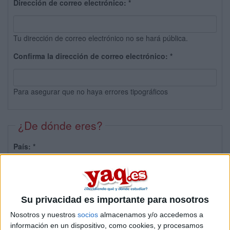
Dirección de correo electrónico:
*
Tu dirección de correo electrónico no se hará pública.
Confirma la dirección de correo electrónico:
*
Para asegurar que no haya errores tipográficos
¿De dónde eres?
País:
*
Provincia:
Su privacidad es importante para nosotros
Nosotros y nuestros
socios
almacenamos y/o accedemos a
información en un dispositivo, como cookies, y procesamos