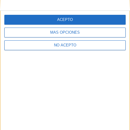
mensajes privados.
Y como regalo de agradecimiento, por registrarte te daremos
gratis una copia de nuestro ebook con 100 consejos para tu
ACEPTO
primer año de universidad
.
MÁS OPCIONES
NO ACEPTO
¿A qué esperas?