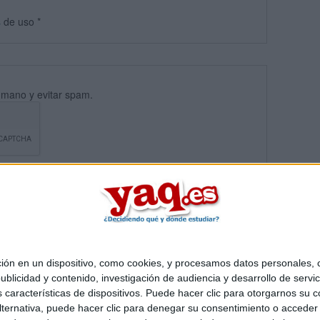
s
de uso
*
umano y evitar spam.
 en un dispositivo, como cookies, y procesamos datos personales, co
blicidad y contenido, investigación de audiencia y desarrollo de servic
Quiénes somos
|
Contactar
|
Anúnciate
as características de dispositivos. Puede hacer clic para otorgarnos su
o legal
|
Politica de privacidad
|
Condiciones generales
|
Política de co
ternativa, puede hacer clic para denegar su consentimiento o acceder
s Mediterráneo S.L.
- Diego de León 47 - 28006 Madrid [ESPAÑA] - T