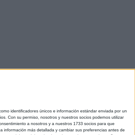
mo identificadores únicos e información estándar enviada por un
ios.
Con su permiso, nosotros y nuestros socios podemos utilizar
 consentimiento a nosotros y a nuestros 1733 socios para que
okies
 a información más detallada y cambiar sus preferencias antes de
el. +34 91 593 2767