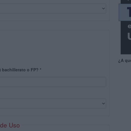
¿A qu
) bachillerato o FP?
*
 de Uso