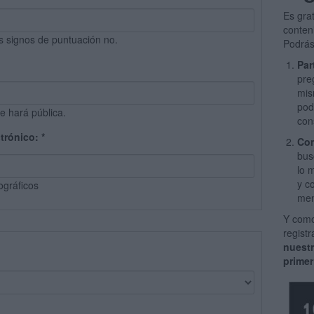
Es gra
conten
s signos de puntuación no.
Podrás
Par
pre
mis
pod
e hará pública.
con
ctrónico:
*
Com
bus
lo 
y c
ográficos
men
Y como
regist
nuest
primer