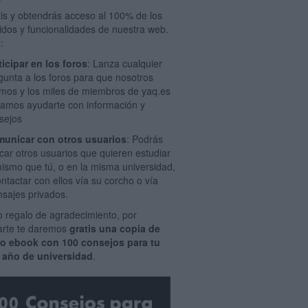
tis y obtendrás acceso al 100% de los
idos y funcionalidades de nuestra web.
:
ticipar en los foros
: Lanza cualquier
gunta a los foros para que nosotros
mos y los miles de miembros de yaq.es
amos ayudarte con información y
sejos
unicar con otros usuarios
: Podrás
car otros usuarios que quieren estudiar
mismo que tú, o en la misma universidad,
ontactar con ellos vía su corcho o vía
sajes privados.
 regalo de agradecimiento, por
rarte te daremos
gratis una copia de
ro ebook con 100 consejos para tu
 año de universidad
.