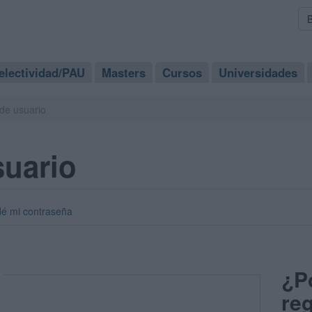
electividad/PAU
Masters
Cursos
Universidades
de usuario
suario
dé mi contraseña
¿P
reg