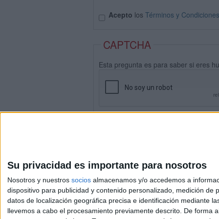
Acepto
los
Términos y Condicione
CAPTCHA
Esta pregunta es para saber si eres h
Su privacidad es importante para nosotros
Nosotros y nuestros
socios
almacenamos y/o accedemos a información
dispositivo para publicidad y contenido personalizado, medición de pu
datos de localización geográfica precisa e identificación mediante l
Avis
llevemos a cabo el procesamiento previamente descrito. De forma al
© 2003-2026
Compá