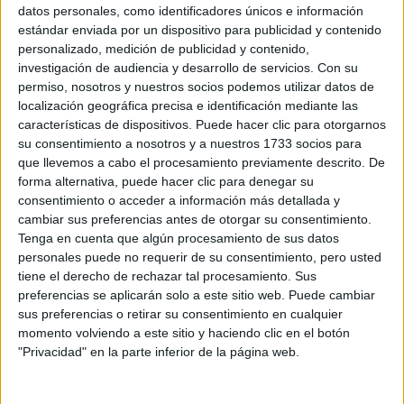
Sobre ti
datos personales, como identificadores únicos e información
estándar enviada por un dispositivo para publicidad y contenido
personalizado, medición de publicidad y contenido,
Soy:
*
investigación de audiencia y desarrollo de servicios.
Con su
Chico
permiso, nosotros y nuestros socios podemos utilizar datos de
Chica
localización geográfica precisa e identificación mediante las
características de dispositivos. Puede hacer clic para otorgarnos
¿En qué año terminas (o terminaste) bachillerato o FP?
*
su consentimiento a nosotros y a nuestros 1733 socios para
que llevemos a cabo el procesamiento previamente descrito. De
forma alternativa, puede hacer clic para denegar su
consentimiento o acceder a información más detallada y
Soy estudiante de:
*
cambiar sus preferencias antes de otorgar su consentimiento.
Tenga en cuenta que algún procesamiento de sus datos
personales puede no requerir de su consentimiento, pero usted
tiene el derecho de rechazar tal procesamiento. Sus
preferencias se aplicarán solo a este sitio web. Puede cambiar
Términos y Condiciones de Uso
sus preferencias o retirar su consentimiento en cualquier
momento volviendo a este sitio y haciendo clic en el botón
Acepto
los
Términos y Condiciones
de uso
*
"Privacidad" en la parte inferior de la página web.