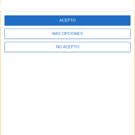
mensajes privados.
Y como regalo de agradecimiento, por registrarte te daremos
gratis una copia de nuestro ebook con 100 consejos para tu
ACEPTO
primer año de universidad
.
MÁS OPCIONES
NO ACEPTO
¿A qué esperas?