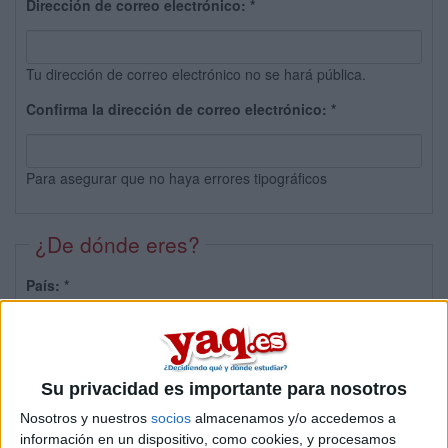
Dirección de correo electrónico:
*
Tu dirección de correo electrónico no se hará pública.
Confirma la dirección de correo electrónico:
*
Para asegurar que no haya errores tipográficos
¿De dónde eres?
País:
*
Provincia:
Su privacidad es importante para nosotros
Nosotros y nuestros
socios
almacenamos y/o accedemos a
información en un dispositivo, como cookies, y procesamos