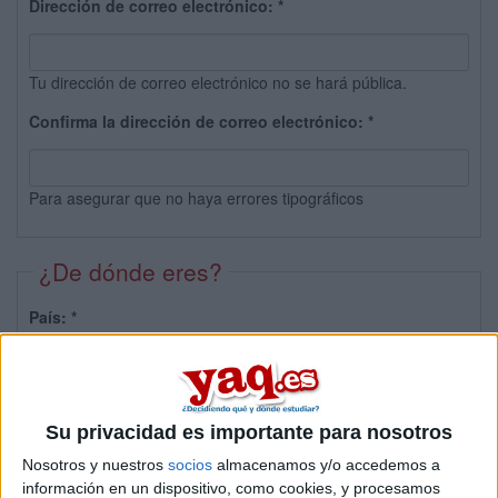
Dirección de correo electrónico:
*
Tu dirección de correo electrónico no se hará pública.
Confirma la dirección de correo electrónico:
*
Para asegurar que no haya errores tipográficos
¿De dónde eres?
País:
*
Provincia:
Su privacidad es importante para nosotros
Nosotros y nuestros
socios
almacenamos y/o accedemos a
información en un dispositivo, como cookies, y procesamos