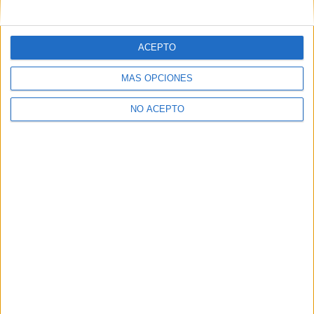
mensajes privados.
Y como regalo de agradecimiento, por registrarte te daremos
gratis una copia de nuestro ebook con 100 consejos para tu
ACEPTO
primer año de universidad
.
MÁS OPCIONES
NO ACEPTO
¿A qué esperas?