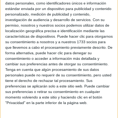
Sobre ti
datos personales, como identificadores únicos e información
estándar enviada por un dispositivo para publicidad y contenido
personalizado, medición de publicidad y contenido,
Soy:
*
investigación de audiencia y desarrollo de servicios.
Con su
Chico
permiso, nosotros y nuestros socios podemos utilizar datos de
Chica
localización geográfica precisa e identificación mediante las
características de dispositivos. Puede hacer clic para otorgarnos
¿En qué año terminas (o terminaste) bachillerato o FP?
*
su consentimiento a nosotros y a nuestros 1733 socios para
que llevemos a cabo el procesamiento previamente descrito. De
forma alternativa, puede hacer clic para denegar su
consentimiento o acceder a información más detallada y
Soy estudiante de:
*
cambiar sus preferencias antes de otorgar su consentimiento.
Tenga en cuenta que algún procesamiento de sus datos
personales puede no requerir de su consentimiento, pero usted
tiene el derecho de rechazar tal procesamiento. Sus
preferencias se aplicarán solo a este sitio web. Puede cambiar
Términos y Condiciones de Uso
sus preferencias o retirar su consentimiento en cualquier
momento volviendo a este sitio y haciendo clic en el botón
Acepto
los
Términos y Condiciones
de uso
*
"Privacidad" en la parte inferior de la página web.