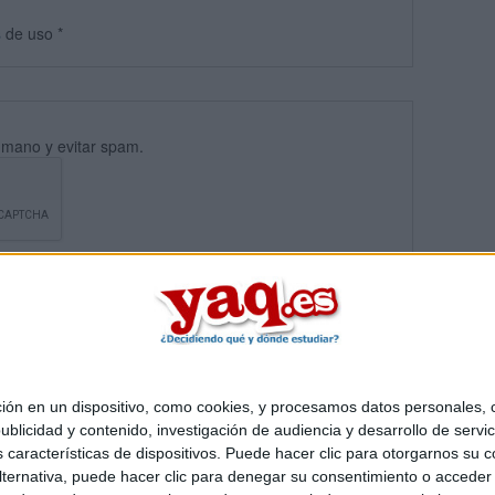
s
de uso
*
umano y evitar spam.
 en un dispositivo, como cookies, y procesamos datos personales, co
blicidad y contenido, investigación de audiencia y desarrollo de servic
Quiénes somos
|
Contactar
|
Anúnciate
as características de dispositivos. Puede hacer clic para otorgarnos su
o legal
|
Politica de privacidad
|
Condiciones generales
|
Política de co
ternativa, puede hacer clic para denegar su consentimiento o acceder
s Mediterráneo S.L.
- Diego de León 47 - 28006 Madrid [ESPAÑA] - T