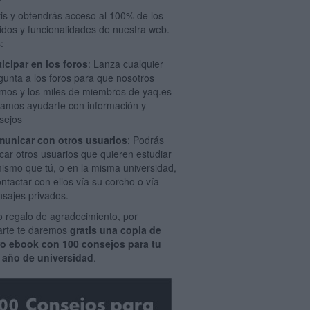
tis y obtendrás acceso al 100% de los
idos y funcionalidades de nuestra web.
:
ticipar en los foros
: Lanza cualquier
gunta a los foros para que nosotros
mos y los miles de miembros de yaq.es
amos ayudarte con información y
sejos
unicar con otros usuarios
: Podrás
car otros usuarios que quieren estudiar
mismo que tú, o en la misma universidad,
ontactar con ellos vía su corcho o vía
sajes privados.
 regalo de agradecimiento, por
rarte te daremos
gratis una copia de
ro ebook con 100 consejos para tu
 año de universidad
.