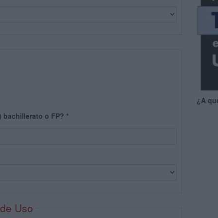
¿A qu
) bachillerato o FP?
*
 de Uso