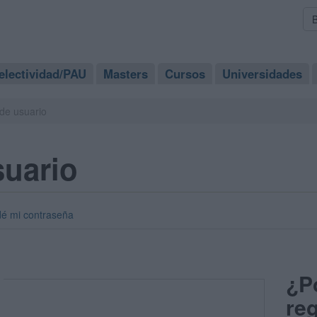
electividad/PAU
Masters
Cursos
Universidades
de usuario
suario
dé mi contraseña
¿P
reg