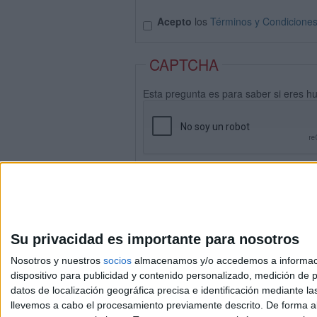
Acepto
los
Términos y Condicione
CAPTCHA
Esta pregunta es para saber si eres h
Su privacidad es importante para nosotros
Nosotros y nuestros
socios
almacenamos y/o accedemos a información
dispositivo para publicidad y contenido personalizado, medición de pu
datos de localización geográfica precisa e identificación mediante l
Avis
llevemos a cabo el procesamiento previamente descrito. De forma al
© 2003-2026
Compá