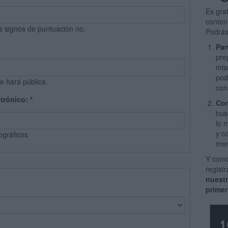
Es gra
conten
s signos de puntuación no.
Podrás
Par
pre
mis
pod
e hará pública.
con
ctrónico:
*
Com
bus
lo 
y c
ográficos
men
Y como
regist
nuest
primer