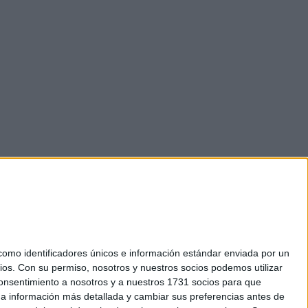
mo identificadores únicos e información estándar enviada por un
ios.
Con su permiso, nosotros y nuestros socios podemos utilizar
 consentimiento a nosotros y a nuestros 1731 socios para que
okies
 a información más detallada y cambiar sus preferencias antes de
el. +34 91 593 2767