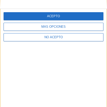
mensajes privados.
Y como regalo de agradecimiento, por registrarte te daremos
gratis una copia de nuestro ebook con 100 consejos para tu
ACEPTO
primer año de universidad
.
MÁS OPCIONES
NO ACEPTO
¿A qué esperas?