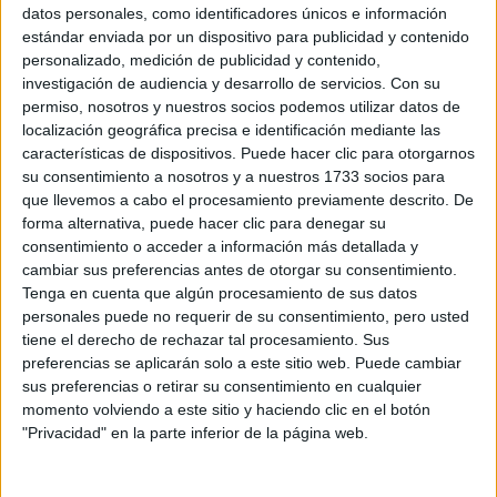
Sobre ti
datos personales, como identificadores únicos e información
estándar enviada por un dispositivo para publicidad y contenido
personalizado, medición de publicidad y contenido,
Soy:
*
investigación de audiencia y desarrollo de servicios.
Con su
Chico
permiso, nosotros y nuestros socios podemos utilizar datos de
Chica
localización geográfica precisa e identificación mediante las
características de dispositivos. Puede hacer clic para otorgarnos
¿En qué año terminas (o terminaste) bachillerato o FP?
*
su consentimiento a nosotros y a nuestros 1733 socios para
que llevemos a cabo el procesamiento previamente descrito. De
forma alternativa, puede hacer clic para denegar su
consentimiento o acceder a información más detallada y
Soy estudiante de:
*
cambiar sus preferencias antes de otorgar su consentimiento.
Tenga en cuenta que algún procesamiento de sus datos
personales puede no requerir de su consentimiento, pero usted
tiene el derecho de rechazar tal procesamiento. Sus
preferencias se aplicarán solo a este sitio web. Puede cambiar
Términos y Condiciones de Uso
sus preferencias o retirar su consentimiento en cualquier
momento volviendo a este sitio y haciendo clic en el botón
Acepto
los
Términos y Condiciones
de uso
*
"Privacidad" en la parte inferior de la página web.