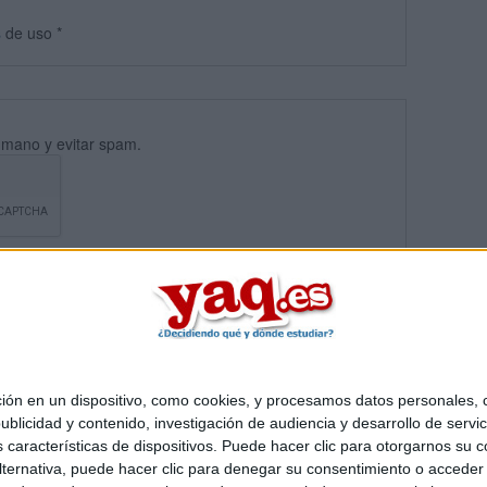
s
de uso
*
umano y evitar spam.
 en un dispositivo, como cookies, y procesamos datos personales, co
blicidad y contenido, investigación de audiencia y desarrollo de servic
Quiénes somos
|
Contactar
|
Anúnciate
as características de dispositivos. Puede hacer clic para otorgarnos su
o legal
|
Politica de privacidad
|
Condiciones generales
|
Política de co
ternativa, puede hacer clic para denegar su consentimiento o acceder
s Mediterráneo S.L.
- Diego de León 47 - 28006 Madrid [ESPAÑA] - T