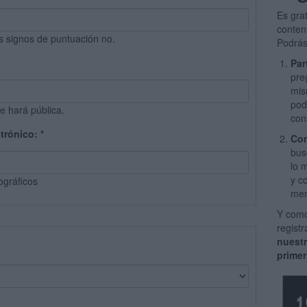
Es gra
conten
s signos de puntuación no.
Podrás
Par
pre
mis
pod
e hará pública.
con
ctrónico:
*
Com
bus
lo 
y c
ográficos
men
Y como
regist
nuest
primer