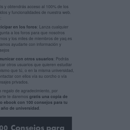
tis y obtendrás acceso al 100% de los
idos y funcionalidades de nuestra web.
:
ticipar en los foros
: Lanza cualquier
gunta a los foros para que nosotros
mos y los miles de miembros de yaq.es
amos ayudarte con información y
sejos
unicar con otros usuarios
: Podrás
car otros usuarios que quieren estudiar
mismo que tú, o en la misma universidad,
ontactar con ellos vía su corcho o vía
sajes privados.
 regalo de agradecimiento, por
rarte te daremos
gratis una copia de
ro ebook con 100 consejos para tu
 año de universidad
.