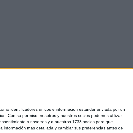
mo identificadores únicos e información estándar enviada por un
ios.
Con su permiso, nosotros y nuestros socios podemos utilizar
 consentimiento a nosotros y a nuestros 1733 socios para que
okies
 a información más detallada y cambiar sus preferencias antes de
el. +34 91 593 2767