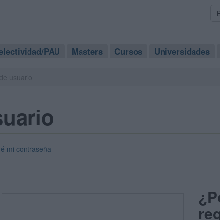
electividad/PAU
Masters
Cursos
Universidades
de usuario
suario
dé mi contraseña
¿P
reg