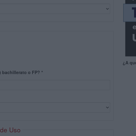
¿A qu
) bachillerato o FP?
*
 de Uso