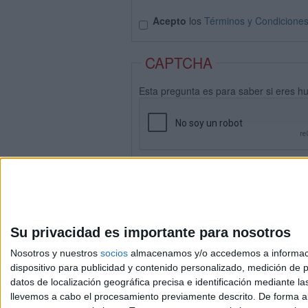
Acepto
los
Términos y Condicione
CAPTCHA
Esta pregunta es para saber si eres h
Su privacidad es importante para nosotros
Nosotros y nuestros
socios
almacenamos y/o accedemos a información
dispositivo para publicidad y contenido personalizado, medición de pu
datos de localización geográfica precisa e identificación mediante l
Avis
llevemos a cabo el procesamiento previamente descrito. De forma al
© 2003-2026
Compá