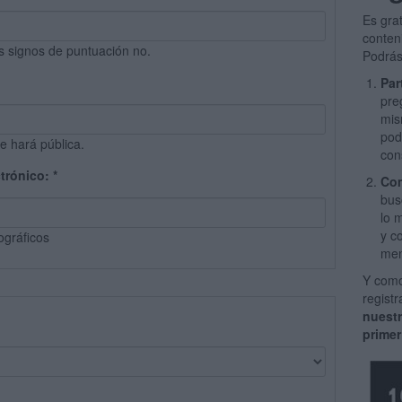
Es gra
conten
s signos de puntuación no.
Podrás
Par
pre
mis
pod
e hará pública.
con
ctrónico:
*
Com
bus
lo 
y c
ográficos
men
Y como
regist
nuest
primer