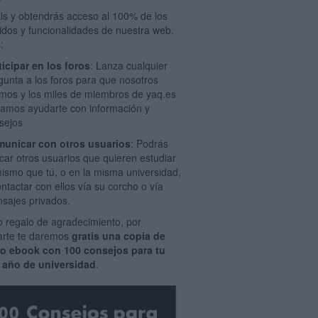
tis y obtendrás acceso al 100% de los
idos y funcionalidades de nuestra web.
:
ticipar en los foros
: Lanza cualquier
gunta a los foros para que nosotros
mos y los miles de miembros de yaq.es
amos ayudarte con información y
sejos
unicar con otros usuarios
: Podrás
car otros usuarios que quieren estudiar
mismo que tú, o en la misma universidad,
ontactar con ellos vía su corcho o vía
sajes privados.
 regalo de agradecimiento, por
rarte te daremos
gratis una copia de
ro ebook con 100 consejos para tu
 año de universidad
.