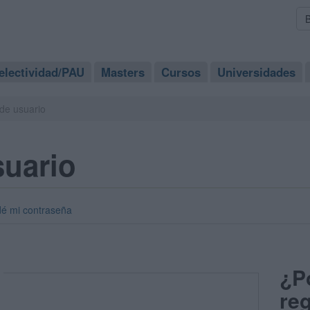
electividad/PAU
Masters
Cursos
Universidades
de usuario
suario
dé mi contraseña
¿P
reg