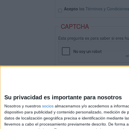
Acepto
los
Términos y Condicione
CAPTCHA
Esta pregunta es para saber si eres h
Su privacidad es importante para nosotros
Nosotros y nuestros
socios
almacenamos y/o accedemos a información
dispositivo para publicidad y contenido personalizado, medición de pu
datos de localización geográfica precisa e identificación mediante l
Avis
llevemos a cabo el procesamiento previamente descrito. De forma al
© 2003-2026
Compá