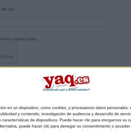
s
de uso
*
umano y evitar spam.
 en un dispositivo, como cookies, y procesamos datos personales, co
blicidad y contenido, investigación de audiencia y desarrollo de servic
Quiénes somos
|
Contactar
|
Anúnciate
as características de dispositivos. Puede hacer clic para otorgarnos su
o legal
|
Politica de privacidad
|
Condiciones generales
|
Política de co
ternativa, puede hacer clic para denegar su consentimiento o acceder
s Mediterráneo S.L.
- Diego de León 47 - 28006 Madrid [ESPAÑA] - T