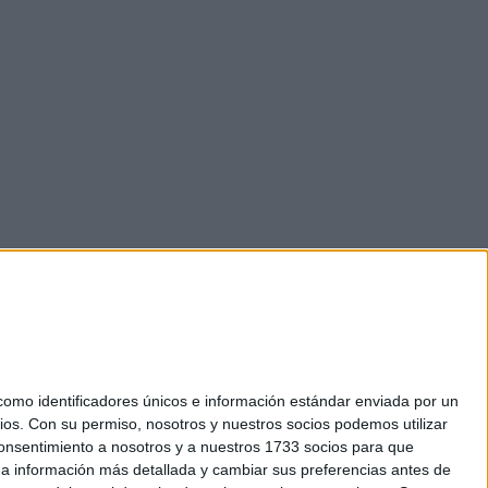
mo identificadores únicos e información estándar enviada por un
ios.
Con su permiso, nosotros y nuestros socios podemos utilizar
 consentimiento a nosotros y a nuestros 1733 socios para que
okies
 a información más detallada y cambiar sus preferencias antes de
el. +34 91 593 2767