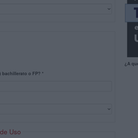
¿A qu
) bachillerato o FP?
*
 de Uso