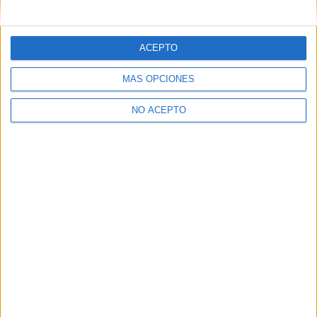
mensajes privados.
Y como regalo de agradecimiento, por registrarte te daremos
gratis una copia de nuestro ebook con 100 consejos para tu
ACEPTO
primer año de universidad
.
MÁS OPCIONES
NO ACEPTO
¿A qué esperas?