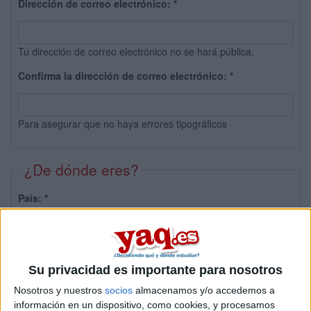
Dirección de correo electrónico:
*
Tu dirección de correo electrónico no se hará pública.
Confirma la dirección de correo electrónico:
*
Para asegurar que no haya errores tipográficos
¿De dónde eres?
País:
*
Provincia:
Su privacidad es importante para nosotros
Nosotros y nuestros
socios
almacenamos y/o accedemos a
información en un dispositivo, como cookies, y procesamos