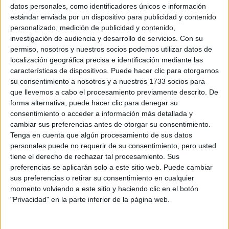
Sobre ti
datos personales, como identificadores únicos e información
estándar enviada por un dispositivo para publicidad y contenido
personalizado, medición de publicidad y contenido,
Soy:
*
investigación de audiencia y desarrollo de servicios.
Con su
Chico
permiso, nosotros y nuestros socios podemos utilizar datos de
Chica
localización geográfica precisa e identificación mediante las
características de dispositivos. Puede hacer clic para otorgarnos
¿En qué año terminas (o terminaste) bachillerato o FP?
*
su consentimiento a nosotros y a nuestros 1733 socios para
que llevemos a cabo el procesamiento previamente descrito. De
forma alternativa, puede hacer clic para denegar su
consentimiento o acceder a información más detallada y
Soy estudiante de:
*
cambiar sus preferencias antes de otorgar su consentimiento.
Tenga en cuenta que algún procesamiento de sus datos
personales puede no requerir de su consentimiento, pero usted
tiene el derecho de rechazar tal procesamiento. Sus
preferencias se aplicarán solo a este sitio web. Puede cambiar
Términos y Condiciones de Uso
sus preferencias o retirar su consentimiento en cualquier
momento volviendo a este sitio y haciendo clic en el botón
Acepto
los
Términos y Condiciones
de uso
*
"Privacidad" en la parte inferior de la página web.