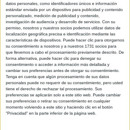
Sobre ti
datos personales, como identificadores únicos e información
estándar enviada por un dispositivo para publicidad y contenido
personalizado, medición de publicidad y contenido,
Soy:
*
investigación de audiencia y desarrollo de servicios.
Con su
Chico
permiso, nosotros y nuestros socios podemos utilizar datos de
Chica
localización geográfica precisa e identificación mediante las
características de dispositivos. Puede hacer clic para otorgarnos
¿En qué año terminas (o terminaste) bachillerato o FP?
*
su consentimiento a nosotros y a nuestros 1731 socios para
que llevemos a cabo el procesamiento previamente descrito. De
forma alternativa, puede hacer clic para denegar su
consentimiento o acceder a información más detallada y
Soy estudiante de:
*
cambiar sus preferencias antes de otorgar su consentimiento.
Tenga en cuenta que algún procesamiento de sus datos
personales puede no requerir de su consentimiento, pero usted
tiene el derecho de rechazar tal procesamiento. Sus
preferencias se aplicarán solo a este sitio web. Puede cambiar
Términos y Condiciones de Uso
sus preferencias o retirar su consentimiento en cualquier
momento volviendo a este sitio y haciendo clic en el botón
Acepto
los
Términos y Condiciones
de uso
*
"Privacidad" en la parte inferior de la página web.