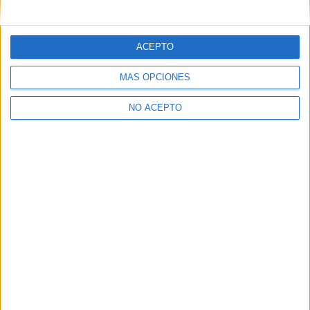
mensajes privados.
Y como regalo de agradecimiento, por registrarte te daremos
gratis una copia de nuestro ebook con 100 consejos para tu
ACEPTO
primer año de universidad
.
MÁS OPCIONES
NO ACEPTO
¿A qué esperas?