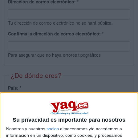
Dirección de correo electrónico:
*
Tu dirección de correo electrónico no se hará pública.
Confirma la dirección de correo electrónico:
*
Para asegurar que no haya errores tipográficos
¿De dónde eres?
País:
*
Provincia:
Su privacidad es importante para nosotros
Nosotros y nuestros
socios
almacenamos y/o accedemos a
información en un dispositivo, como cookies, y procesamos