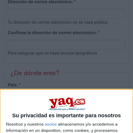
Dirección de correo electrónico:
*
Tu dirección de correo electrónico no se hará pública.
Confirma la dirección de correo electrónico:
*
Para asegurar que no haya errores tipográficos
¿De dónde eres?
País:
*
Provincia:
Su privacidad es importante para nosotros
Nosotros y nuestros
socios
almacenamos y/o accedemos a
información en un dispositivo, como cookies, y procesamos