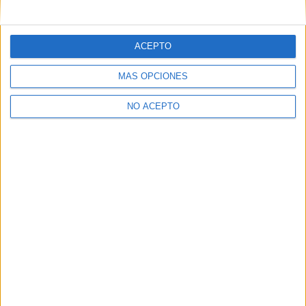
mensajes privados.
Y como regalo de agradecimiento, por registrarte te daremos
gratis una copia de nuestro ebook con 100 consejos para tu
ACEPTO
primer año de universidad
.
MÁS OPCIONES
NO ACEPTO
¿A qué esperas?