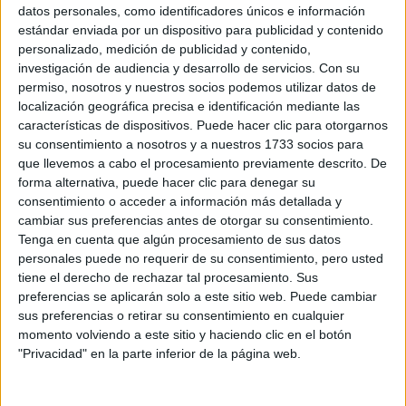
Sobre ti
datos personales, como identificadores únicos e información
estándar enviada por un dispositivo para publicidad y contenido
personalizado, medición de publicidad y contenido,
Soy:
*
investigación de audiencia y desarrollo de servicios.
Con su
Chico
permiso, nosotros y nuestros socios podemos utilizar datos de
Chica
localización geográfica precisa e identificación mediante las
características de dispositivos. Puede hacer clic para otorgarnos
¿En qué año terminas (o terminaste) bachillerato o FP?
*
su consentimiento a nosotros y a nuestros 1733 socios para
que llevemos a cabo el procesamiento previamente descrito. De
forma alternativa, puede hacer clic para denegar su
consentimiento o acceder a información más detallada y
Soy estudiante de:
*
cambiar sus preferencias antes de otorgar su consentimiento.
Tenga en cuenta que algún procesamiento de sus datos
personales puede no requerir de su consentimiento, pero usted
tiene el derecho de rechazar tal procesamiento. Sus
preferencias se aplicarán solo a este sitio web. Puede cambiar
Términos y Condiciones de Uso
sus preferencias o retirar su consentimiento en cualquier
momento volviendo a este sitio y haciendo clic en el botón
Acepto
los
Términos y Condiciones
de uso
*
"Privacidad" en la parte inferior de la página web.