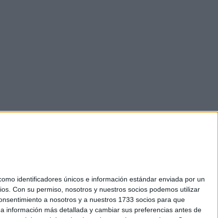
mo identificadores únicos e información estándar enviada por un
ios.
Con su permiso, nosotros y nuestros socios podemos utilizar
 consentimiento a nosotros y a nuestros 1733 socios para que
okies
 a información más detallada y cambiar sus preferencias antes de
el. +34 91 593 2767