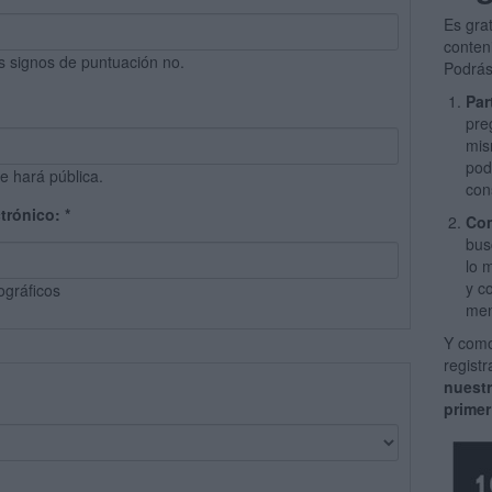
Es gra
conten
s signos de puntuación no.
Podrás
Par
pre
mis
pod
e hará pública.
con
ctrónico:
*
Com
bus
lo 
y c
ográficos
men
Y como
regist
nuest
primer