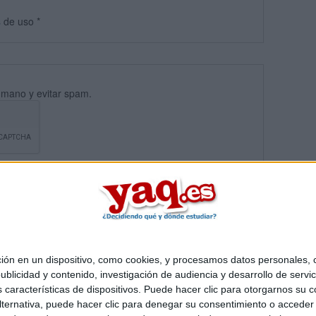
s
de uso
*
umano y evitar spam.
 en un dispositivo, como cookies, y procesamos datos personales, co
blicidad y contenido, investigación de audiencia y desarrollo de servic
Quiénes somos
|
Contactar
|
Anúnciate
as características de dispositivos. Puede hacer clic para otorgarnos su
o legal
|
Politica de privacidad
|
Condiciones generales
|
Política de co
ternativa, puede hacer clic para denegar su consentimiento o acceder
s Mediterráneo S.L.
- Diego de León 47 - 28006 Madrid [ESPAÑA] - T