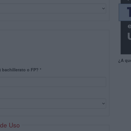
¿A qu
) bachillerato o FP?
*
 de Uso