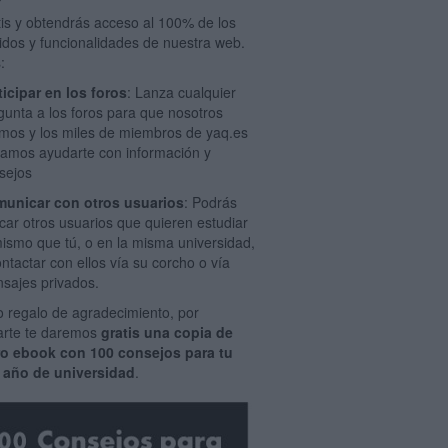
tis y obtendrás acceso al 100% de los
idos y funcionalidades de nuestra web.
:
ticipar en los foros
: Lanza cualquier
gunta a los foros para que nosotros
mos y los miles de miembros de yaq.es
amos ayudarte con información y
sejos
unicar con otros usuarios
: Podrás
car otros usuarios que quieren estudiar
mismo que tú, o en la misma universidad,
ontactar con ellos vía su corcho o vía
sajes privados.
 regalo de agradecimiento, por
rarte te daremos
gratis una copia de
ro ebook con 100 consejos para tu
 año de universidad
.