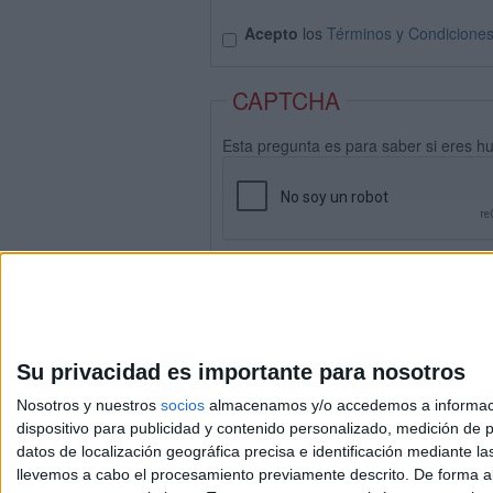
Acepto
los
Términos y Condicione
CAPTCHA
Esta pregunta es para saber si eres h
Su privacidad es importante para nosotros
Nosotros y nuestros
socios
almacenamos y/o accedemos a información
dispositivo para publicidad y contenido personalizado, medición de pu
datos de localización geográfica precisa e identificación mediante l
Avis
llevemos a cabo el procesamiento previamente descrito. De forma al
© 2003-2026
Compá