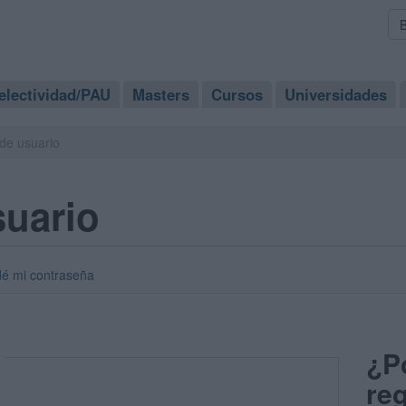
electividad/PAU
Masters
Cursos
Universidades
de usuario
suario
dé mi contraseña
¿P
reg