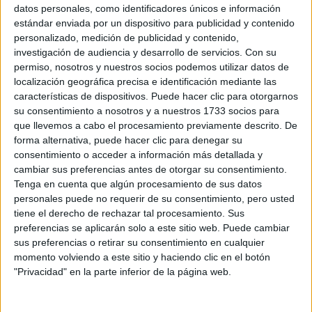
Sobre ti
datos personales, como identificadores únicos e información
estándar enviada por un dispositivo para publicidad y contenido
personalizado, medición de publicidad y contenido,
Soy:
*
investigación de audiencia y desarrollo de servicios.
Con su
Chico
permiso, nosotros y nuestros socios podemos utilizar datos de
Chica
localización geográfica precisa e identificación mediante las
características de dispositivos. Puede hacer clic para otorgarnos
¿En qué año terminas (o terminaste) bachillerato o FP?
*
su consentimiento a nosotros y a nuestros 1733 socios para
que llevemos a cabo el procesamiento previamente descrito. De
forma alternativa, puede hacer clic para denegar su
consentimiento o acceder a información más detallada y
Soy estudiante de:
*
cambiar sus preferencias antes de otorgar su consentimiento.
Tenga en cuenta que algún procesamiento de sus datos
personales puede no requerir de su consentimiento, pero usted
tiene el derecho de rechazar tal procesamiento. Sus
preferencias se aplicarán solo a este sitio web. Puede cambiar
Términos y Condiciones de Uso
sus preferencias o retirar su consentimiento en cualquier
momento volviendo a este sitio y haciendo clic en el botón
Acepto
los
Términos y Condiciones
de uso
*
"Privacidad" en la parte inferior de la página web.