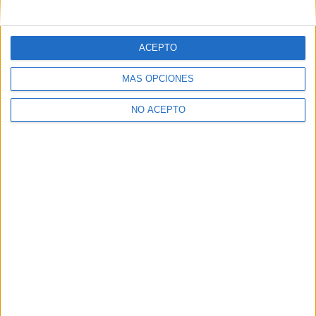
mensajes privados.
Y como regalo de agradecimiento, por registrarte te daremos
gratis una copia de nuestro ebook con 100 consejos para tu
ACEPTO
primer año de universidad
.
MÁS OPCIONES
NO ACEPTO
¿A qué esperas?