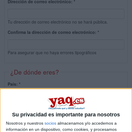
Dirección de correo electrónico:
*
Tu dirección de correo electrónico no se hará pública.
Confirma la dirección de correo electrónico:
*
Para asegurar que no haya errores tipográficos
¿De dónde eres?
País:
*
Provincia:
Su privacidad es importante para nosotros
Nosotros y nuestros
socios
almacenamos y/o accedemos a
información en un dispositivo, como cookies, y procesamos