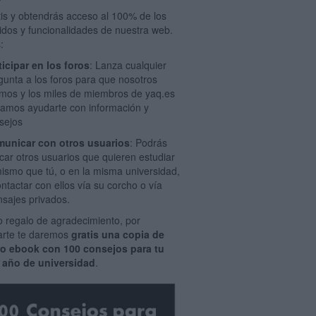
tis y obtendrás acceso al 100% de los
idos y funcionalidades de nuestra web.
:
ticipar en los foros
: Lanza cualquier
gunta a los foros para que nosotros
mos y los miles de miembros de yaq.es
amos ayudarte con información y
sejos
unicar con otros usuarios
: Podrás
car otros usuarios que quieren estudiar
mismo que tú, o en la misma universidad,
ontactar con ellos vía su corcho o vía
sajes privados.
 regalo de agradecimiento, por
rarte te daremos
gratis una copia de
ro ebook con 100 consejos para tu
 año de universidad
.