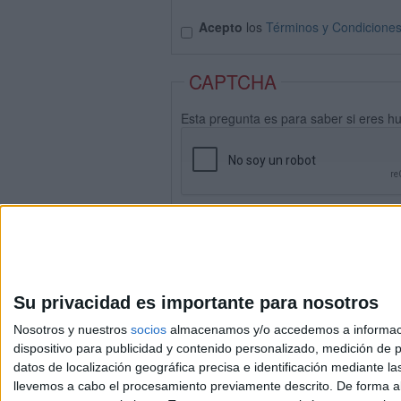
Acepto
los
Términos y Condicione
CAPTCHA
Esta pregunta es para saber si eres h
Su privacidad es importante para nosotros
Nosotros y nuestros
socios
almacenamos y/o accedemos a información
dispositivo para publicidad y contenido personalizado, medición de pu
datos de localización geográfica precisa e identificación mediante l
Avis
llevemos a cabo el procesamiento previamente descrito. De forma al
© 2003-2026
Compá