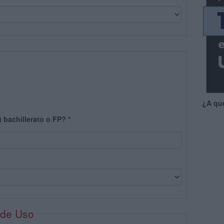
¿A qu
) bachillerato o FP?
*
 de Uso