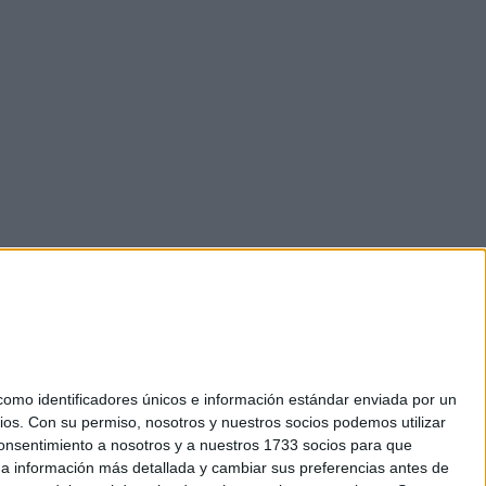
mo identificadores únicos e información estándar enviada por un
ios.
Con su permiso, nosotros y nuestros socios podemos utilizar
 consentimiento a nosotros y a nuestros 1733 socios para que
okies
 a información más detallada y cambiar sus preferencias antes de
el. +34 91 593 2767