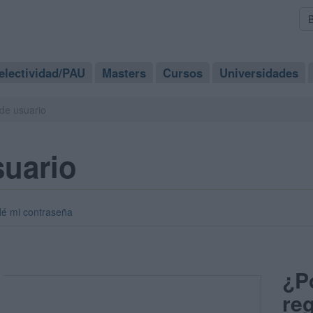
electividad/PAU
Masters
Cursos
Universidades
de usuario
suario
dé mi contraseña
¿P
reg