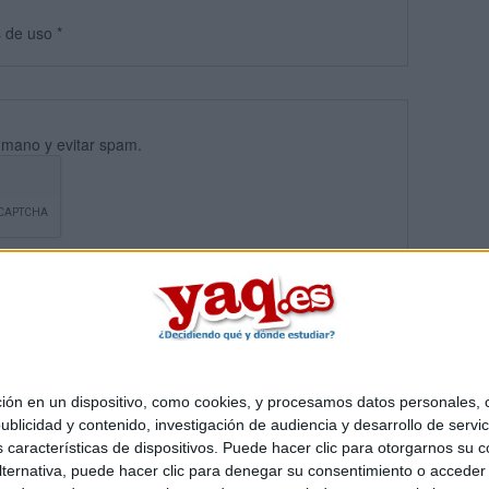
s
de uso
*
umano y evitar spam.
 en un dispositivo, como cookies, y procesamos datos personales, co
blicidad y contenido, investigación de audiencia y desarrollo de servic
Quiénes somos
|
Contactar
|
Anúnciate
as características de dispositivos. Puede hacer clic para otorgarnos su
o legal
|
Politica de privacidad
|
Condiciones generales
|
Política de co
ternativa, puede hacer clic para denegar su consentimiento o acceder
s Mediterráneo S.L.
- Diego de León 47 - 28006 Madrid [ESPAÑA] - T