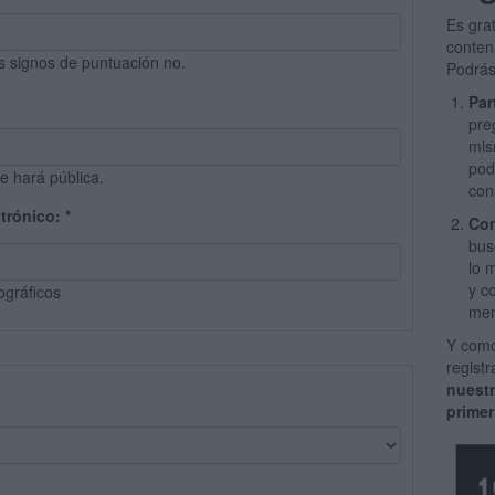
Es gra
conten
s signos de puntuación no.
Podrás
Par
pre
mis
pod
e hará pública.
con
ctrónico:
*
Com
bus
lo 
y c
ográficos
men
Y como
regist
nuest
primer