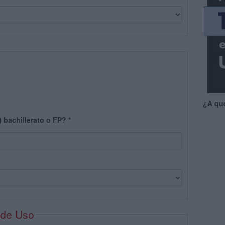
¿A qu
) bachillerato o FP?
*
 de Uso