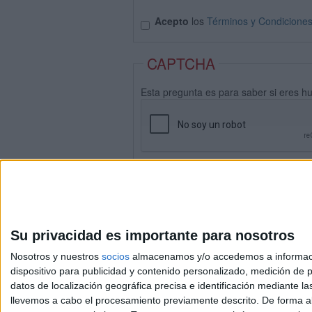
Acepto
los
Términos y Condicione
CAPTCHA
Esta pregunta es para saber si eres h
Su privacidad es importante para nosotros
Nosotros y nuestros
socios
almacenamos y/o accedemos a información
dispositivo para publicidad y contenido personalizado, medición de pu
datos de localización geográfica precisa e identificación mediante l
Avis
llevemos a cabo el procesamiento previamente descrito. De forma al
© 2003-2026
Compá