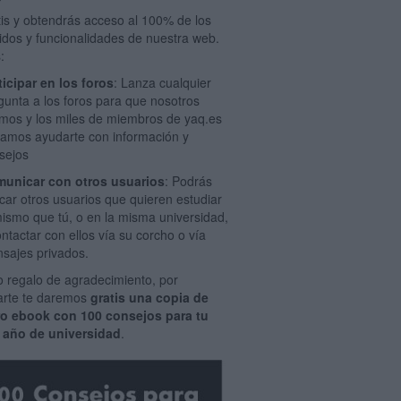
tis y obtendrás acceso al 100% de los
idos y funcionalidades de nuestra web.
:
ticipar en los foros
: Lanza cualquier
gunta a los foros para que nosotros
mos y los miles de miembros de yaq.es
amos ayudarte con información y
sejos
unicar con otros usuarios
: Podrás
car otros usuarios que quieren estudiar
mismo que tú, o en la misma universidad,
ontactar con ellos vía su corcho o vía
sajes privados.
 regalo de agradecimiento, por
rarte te daremos
gratis una copia de
ro ebook con 100 consejos para tu
 año de universidad
.