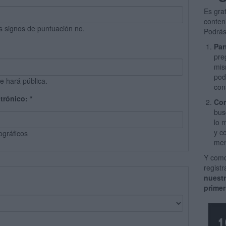
Es gra
conten
s signos de puntuación no.
Podrás
Par
pre
mis
pod
e hará pública.
con
ctrónico:
*
Com
bus
lo 
y c
ográficos
men
Y como
regist
nuest
primer