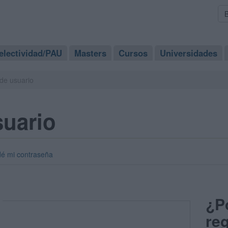
electividad/PAU
Masters
Cursos
Universidades
de usuario
suario
dé mi contraseña
¿P
reg