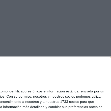
mo identificadores únicos e información estándar enviada por un
ios.
Con su permiso, nosotros y nuestros socios podemos utilizar
 consentimiento a nosotros y a nuestros 1733 socios para que
okies
 a información más detallada y cambiar sus preferencias antes de
el. +34 91 593 2767