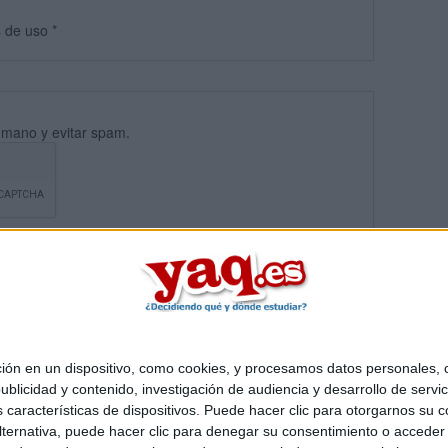
s
de uso
*
umano y evitar spam.
 en un dispositivo, como cookies, y procesamos datos personales, co
blicidad y contenido, investigación de audiencia y desarrollo de servic
Quiénes somos
|
Contactar
|
Anúnciate
as características de dispositivos. Puede hacer clic para otorgarnos su
o legal
|
Politica de privacidad
|
Condiciones generales
|
Política de co
ternativa, puede hacer clic para denegar su consentimiento o acceder
s Mediterráneo S.L.
- Diego de León 47 - 28006 Madrid [ESPAÑA] - T