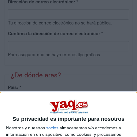
Dirección de correo electrónico:
*
Tu dirección de correo electrónico no se hará pública.
Confirma la dirección de correo electrónico:
*
Para asegurar que no haya errores tipográficos
¿De dónde eres?
País:
*
Provincia:
Su privacidad es importante para nosotros
Nosotros y nuestros
socios
almacenamos y/o accedemos a
información en un dispositivo, como cookies, y procesamos