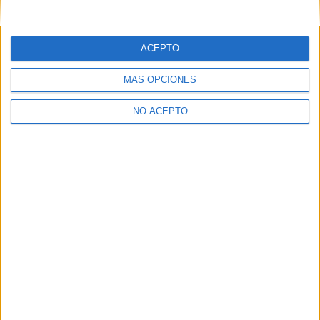
mensajes privados.
Y como regalo de agradecimiento, por registrarte te daremos
gratis una copia de nuestro ebook con 100 consejos para tu
ACEPTO
primer año de universidad
.
MÁS OPCIONES
NO ACEPTO
¿A qué esperas?