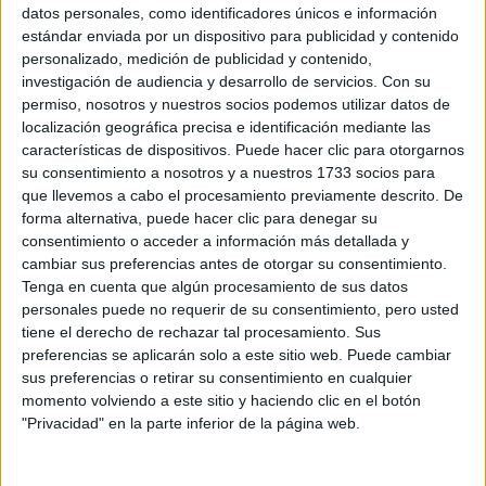
Sobre ti
datos personales, como identificadores únicos e información
estándar enviada por un dispositivo para publicidad y contenido
personalizado, medición de publicidad y contenido,
Soy:
*
investigación de audiencia y desarrollo de servicios.
Con su
Chico
permiso, nosotros y nuestros socios podemos utilizar datos de
Chica
localización geográfica precisa e identificación mediante las
características de dispositivos. Puede hacer clic para otorgarnos
¿En qué año terminas (o terminaste) bachillerato o FP?
*
su consentimiento a nosotros y a nuestros 1733 socios para
que llevemos a cabo el procesamiento previamente descrito. De
forma alternativa, puede hacer clic para denegar su
consentimiento o acceder a información más detallada y
Soy estudiante de:
*
cambiar sus preferencias antes de otorgar su consentimiento.
Tenga en cuenta que algún procesamiento de sus datos
personales puede no requerir de su consentimiento, pero usted
tiene el derecho de rechazar tal procesamiento. Sus
preferencias se aplicarán solo a este sitio web. Puede cambiar
Términos y Condiciones de Uso
sus preferencias o retirar su consentimiento en cualquier
momento volviendo a este sitio y haciendo clic en el botón
Acepto
los
Términos y Condiciones
de uso
*
"Privacidad" en la parte inferior de la página web.