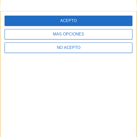
mensajes privados.
Y como regalo de agradecimiento, por registrarte te daremos
gratis una copia de nuestro ebook con 100 consejos para tu
ACEPTO
primer año de universidad
.
MÁS OPCIONES
NO ACEPTO
¿A qué esperas?