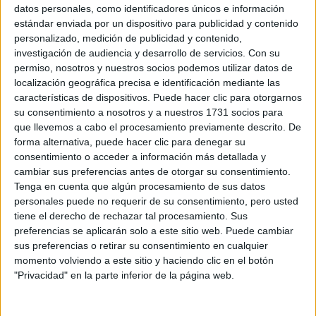
Sobre ti
datos personales, como identificadores únicos e información
estándar enviada por un dispositivo para publicidad y contenido
personalizado, medición de publicidad y contenido,
Soy:
*
investigación de audiencia y desarrollo de servicios.
Con su
Chico
permiso, nosotros y nuestros socios podemos utilizar datos de
Chica
localización geográfica precisa e identificación mediante las
características de dispositivos. Puede hacer clic para otorgarnos
¿En qué año terminas (o terminaste) bachillerato o FP?
*
su consentimiento a nosotros y a nuestros 1731 socios para
que llevemos a cabo el procesamiento previamente descrito. De
forma alternativa, puede hacer clic para denegar su
consentimiento o acceder a información más detallada y
Soy estudiante de:
*
cambiar sus preferencias antes de otorgar su consentimiento.
Tenga en cuenta que algún procesamiento de sus datos
personales puede no requerir de su consentimiento, pero usted
tiene el derecho de rechazar tal procesamiento. Sus
preferencias se aplicarán solo a este sitio web. Puede cambiar
Términos y Condiciones de Uso
sus preferencias o retirar su consentimiento en cualquier
momento volviendo a este sitio y haciendo clic en el botón
Acepto
los
Términos y Condiciones
de uso
*
"Privacidad" en la parte inferior de la página web.