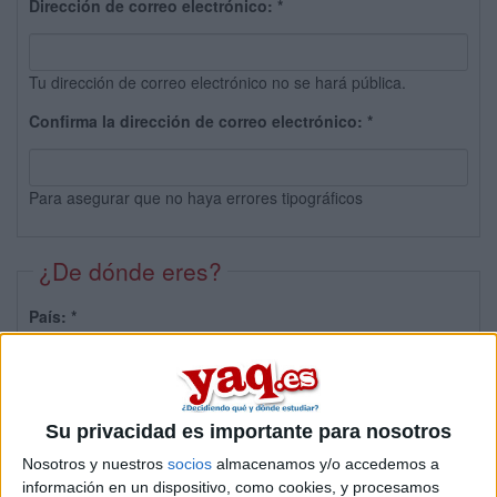
Dirección de correo electrónico:
*
Tu dirección de correo electrónico no se hará pública.
Confirma la dirección de correo electrónico:
*
Para asegurar que no haya errores tipográficos
¿De dónde eres?
País:
*
Provincia:
Su privacidad es importante para nosotros
Nosotros y nuestros
socios
almacenamos y/o accedemos a
información en un dispositivo, como cookies, y procesamos