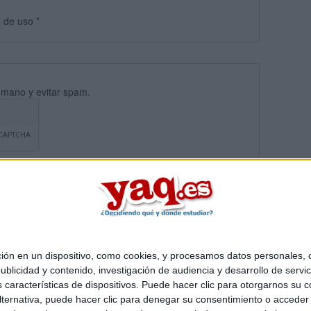
s
de uso
*
umano y evitar spam.
 en un dispositivo, como cookies, y procesamos datos personales, co
blicidad y contenido, investigación de audiencia y desarrollo de servic
Quiénes somos
|
Contactar
|
Anúnciate
as características de dispositivos. Puede hacer clic para otorgarnos su
o legal
|
Politica de privacidad
|
Condiciones generales
|
Política de co
ternativa, puede hacer clic para denegar su consentimiento o acceder
s Mediterráneo S.L.
- Diego de León 47 - 28006 Madrid [ESPAÑA] - T