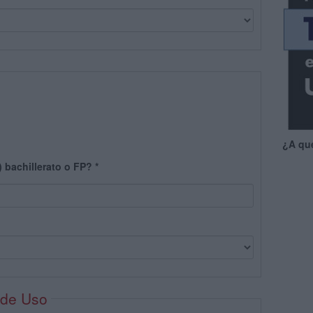
¿A qu
) bachillerato o FP?
*
 de Uso