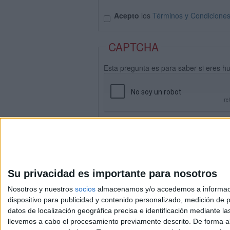
Acepto
los
Términos y Condicione
CAPTCHA
Esta pregunta es para saber si eres h
Su privacidad es importante para nosotros
Nosotros y nuestros
socios
almacenamos y/o accedemos a información
dispositivo para publicidad y contenido personalizado, medición de pu
datos de localización geográfica precisa e identificación mediante l
Avis
llevemos a cabo el procesamiento previamente descrito. De forma al
© 2003-2026
Compá