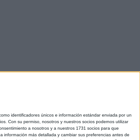
mo identificadores únicos e información estándar enviada por un
ios.
Con su permiso, nosotros y nuestros socios podemos utilizar
 consentimiento a nosotros y a nuestros 1731 socios para que
okies
 a información más detallada y cambiar sus preferencias antes de
el. +34 91 593 2767