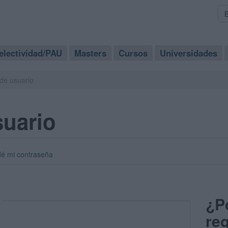
electividad/PAU
Masters
Cursos
Universidades
de usuario
suario
dé mi contraseña
¿P
reg