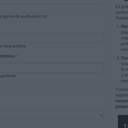
Es gra
conten
s signos de puntuación no.
Podrás
Par
pre
mis
pod
e hará pública.
con
ctrónico:
*
Com
bus
lo 
y c
ográficos
men
Y como
regist
nuest
primer