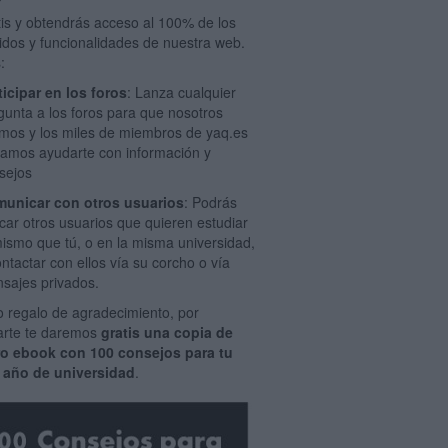
tis y obtendrás acceso al 100% de los
idos y funcionalidades de nuestra web.
:
ticipar en los foros
: Lanza cualquier
gunta a los foros para que nosotros
mos y los miles de miembros de yaq.es
amos ayudarte con información y
sejos
unicar con otros usuarios
: Podrás
car otros usuarios que quieren estudiar
mismo que tú, o en la misma universidad,
ontactar con ellos vía su corcho o vía
sajes privados.
 regalo de agradecimiento, por
rarte te daremos
gratis una copia de
ro ebook con 100 consejos para tu
 año de universidad
.