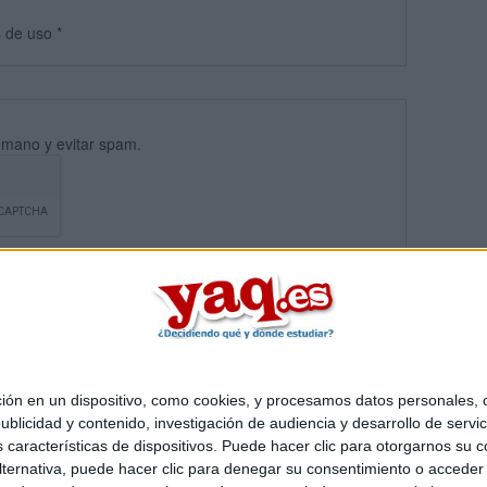
s
de uso
*
umano y evitar spam.
 en un dispositivo, como cookies, y procesamos datos personales, co
blicidad y contenido, investigación de audiencia y desarrollo de servic
Quiénes somos
|
Contactar
|
Anúnciate
as características de dispositivos. Puede hacer clic para otorgarnos su
o legal
|
Politica de privacidad
|
Condiciones generales
|
Política de co
ternativa, puede hacer clic para denegar su consentimiento o acceder
s Mediterráneo S.L.
- Diego de León 47 - 28006 Madrid [ESPAÑA] - T