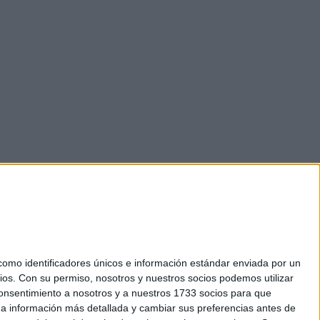
mo identificadores únicos e información estándar enviada por un
ios.
Con su permiso, nosotros y nuestros socios podemos utilizar
 consentimiento a nosotros y a nuestros 1733 socios para que
okies
 a información más detallada y cambiar sus preferencias antes de
el. +34 91 593 2767