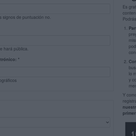
Es gra
conten
s signos de puntuación no.
Podrás
Par
pre
mis
pod
e hará pública.
con
ctrónico:
*
Com
bus
lo 
y c
ográficos
men
Y como
regist
nuest
primer