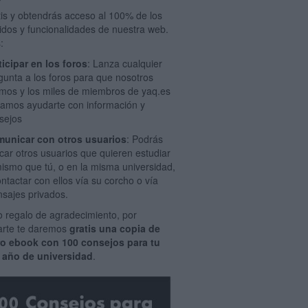
tis y obtendrás acceso al 100% de los
idos y funcionalidades de nuestra web.
:
ticipar en los foros
: Lanza cualquier
gunta a los foros para que nosotros
mos y los miles de miembros de yaq.es
amos ayudarte con información y
sejos
unicar con otros usuarios
: Podrás
car otros usuarios que quieren estudiar
mismo que tú, o en la misma universidad,
ontactar con ellos vía su corcho o vía
sajes privados.
 regalo de agradecimiento, por
rarte te daremos
gratis una copia de
ro ebook con 100 consejos para tu
 año de universidad
.