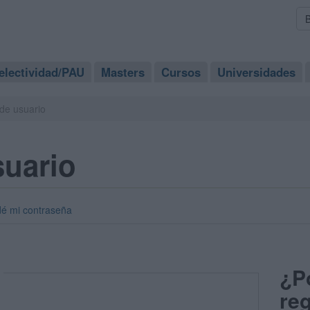
electividad/PAU
Masters
Cursos
Universidades
de usuario
suario
dé mi contraseña
¿P
reg