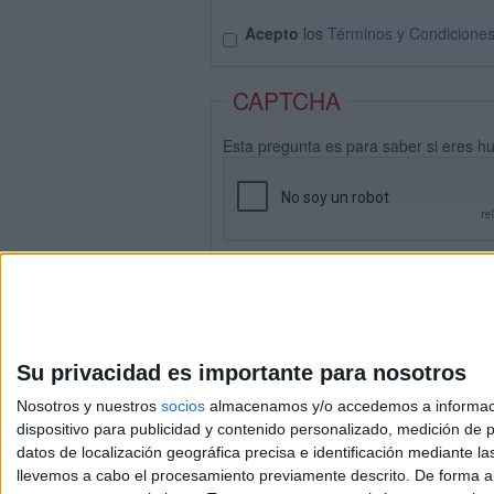
Acepto
los
Términos y Condicione
CAPTCHA
Esta pregunta es para saber si eres h
Su privacidad es importante para nosotros
Nosotros y nuestros
socios
almacenamos y/o accedemos a información
dispositivo para publicidad y contenido personalizado, medición de pu
datos de localización geográfica precisa e identificación mediante l
Avis
llevemos a cabo el procesamiento previamente descrito. De forma al
© 2003-2026
Compá