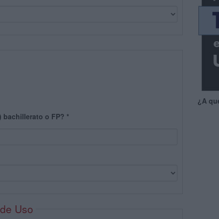
¿A qu
) bachillerato o FP?
*
 de Uso