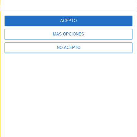
mensajes privados.
Y como regalo de agradecimiento, por registrarte te daremos
gratis una copia de nuestro ebook con 100 consejos para tu
ACEPTO
primer año de universidad
.
MÁS OPCIONES
NO ACEPTO
¿A qué esperas?