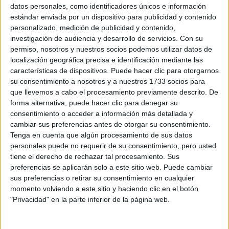
Sobre ti
datos personales, como identificadores únicos e información
estándar enviada por un dispositivo para publicidad y contenido
personalizado, medición de publicidad y contenido,
Soy:
*
investigación de audiencia y desarrollo de servicios.
Con su
Chico
permiso, nosotros y nuestros socios podemos utilizar datos de
Chica
localización geográfica precisa e identificación mediante las
características de dispositivos. Puede hacer clic para otorgarnos
¿En qué año terminas (o terminaste) bachillerato o FP?
*
su consentimiento a nosotros y a nuestros 1733 socios para
que llevemos a cabo el procesamiento previamente descrito. De
forma alternativa, puede hacer clic para denegar su
consentimiento o acceder a información más detallada y
Soy estudiante de:
*
cambiar sus preferencias antes de otorgar su consentimiento.
Tenga en cuenta que algún procesamiento de sus datos
personales puede no requerir de su consentimiento, pero usted
tiene el derecho de rechazar tal procesamiento. Sus
preferencias se aplicarán solo a este sitio web. Puede cambiar
Términos y Condiciones de Uso
sus preferencias o retirar su consentimiento en cualquier
momento volviendo a este sitio y haciendo clic en el botón
Acepto
los
Términos y Condiciones
de uso
*
"Privacidad" en la parte inferior de la página web.