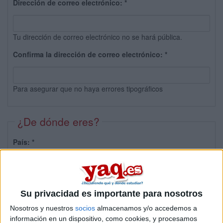
Dirección de correo electrónico:
*
Tu dirección de correo electrónico no se hará pública.
Confirma la dirección de correo electrónico:
*
Para asegurar que no haya errores tipográficos
¿De dónde eres?
País:
*
Provincia:
Su privacidad es importante para nosotros
Nosotros y nuestros
socios
almacenamos y/o accedemos a
información en un dispositivo, como cookies, y procesamos