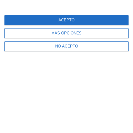
mensajes privados.
Y como regalo de agradecimiento, por registrarte te daremos
gratis una copia de nuestro ebook con 100 consejos para tu
ACEPTO
primer año de universidad
.
MÁS OPCIONES
NO ACEPTO
¿A qué esperas?