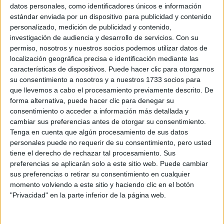
Sobre ti
datos personales, como identificadores únicos e información
estándar enviada por un dispositivo para publicidad y contenido
personalizado, medición de publicidad y contenido,
Soy:
*
investigación de audiencia y desarrollo de servicios.
Con su
Chico
permiso, nosotros y nuestros socios podemos utilizar datos de
Chica
localización geográfica precisa e identificación mediante las
características de dispositivos. Puede hacer clic para otorgarnos
¿En qué año terminas (o terminaste) bachillerato o FP?
*
su consentimiento a nosotros y a nuestros 1733 socios para
que llevemos a cabo el procesamiento previamente descrito. De
forma alternativa, puede hacer clic para denegar su
consentimiento o acceder a información más detallada y
Soy estudiante de:
*
cambiar sus preferencias antes de otorgar su consentimiento.
Tenga en cuenta que algún procesamiento de sus datos
personales puede no requerir de su consentimiento, pero usted
tiene el derecho de rechazar tal procesamiento. Sus
preferencias se aplicarán solo a este sitio web. Puede cambiar
Términos y Condiciones de Uso
sus preferencias o retirar su consentimiento en cualquier
momento volviendo a este sitio y haciendo clic en el botón
Acepto
los
Términos y Condiciones
de uso
*
"Privacidad" en la parte inferior de la página web.