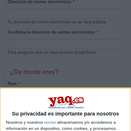
Dirección de correo electrónico:
*
Tu dirección de correo electrónico no se hará pública.
Confirma la dirección de correo electrónico:
*
Para asegurar que no haya errores tipográficos
¿De dónde eres?
País:
*
Provincia:
Su privacidad es importante para nosotros
Nosotros y nuestros
socios
almacenamos y/o accedemos a
información en un dispositivo, como cookies, y procesamos