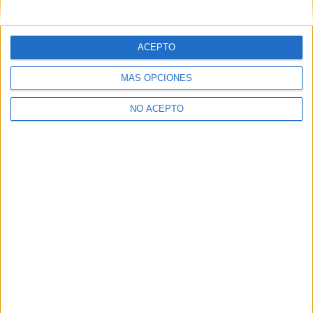
mensajes privados.
Y como regalo de agradecimiento, por registrarte te daremos
gratis una copia de nuestro ebook con 100 consejos para tu
ACEPTO
primer año de universidad
.
MÁS OPCIONES
NO ACEPTO
¿A qué esperas?