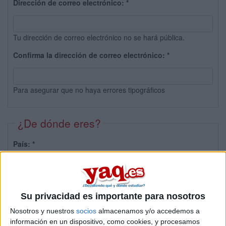
Dirección de correo electrónico:
*
Tu dirección de correo electrónico no se hará pública.
Confirma la dirección de correo electrónico:
*
Para asegurar que no haya errores tipográficos
¿De dónde eres?
País:
*
Provincia:
Su privacidad es importante para nosotros
Nosotros y nuestros
socios
almacenamos y/o accedemos a
información en un dispositivo, como cookies, y procesamos