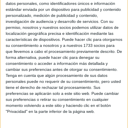
Sobre ti
datos personales, como identificadores únicos e información
estándar enviada por un dispositivo para publicidad y contenido
personalizado, medición de publicidad y contenido,
Soy:
*
investigación de audiencia y desarrollo de servicios.
Con su
Chico
permiso, nosotros y nuestros socios podemos utilizar datos de
Chica
localización geográfica precisa e identificación mediante las
características de dispositivos. Puede hacer clic para otorgarnos
¿En qué año terminas (o terminaste) bachillerato o FP?
*
su consentimiento a nosotros y a nuestros 1733 socios para
que llevemos a cabo el procesamiento previamente descrito. De
forma alternativa, puede hacer clic para denegar su
consentimiento o acceder a información más detallada y
Soy estudiante de:
*
cambiar sus preferencias antes de otorgar su consentimiento.
Tenga en cuenta que algún procesamiento de sus datos
personales puede no requerir de su consentimiento, pero usted
tiene el derecho de rechazar tal procesamiento. Sus
preferencias se aplicarán solo a este sitio web. Puede cambiar
Términos y Condiciones de Uso
sus preferencias o retirar su consentimiento en cualquier
momento volviendo a este sitio y haciendo clic en el botón
Acepto
los
Términos y Condiciones
de uso
*
"Privacidad" en la parte inferior de la página web.