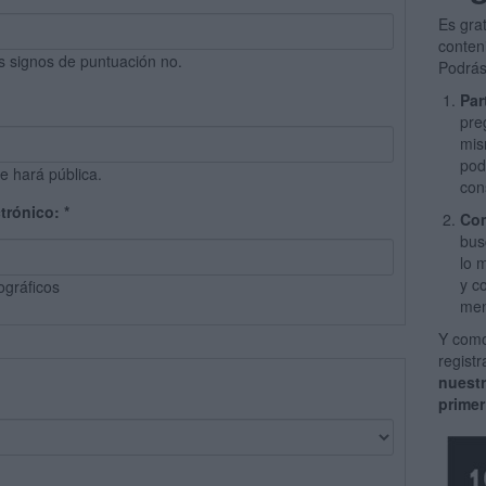
Es gra
conten
s signos de puntuación no.
Podrás
Par
pre
mis
pod
e hará pública.
con
ctrónico:
*
Com
bus
lo 
y c
ográficos
men
Y como
regist
nuest
primer