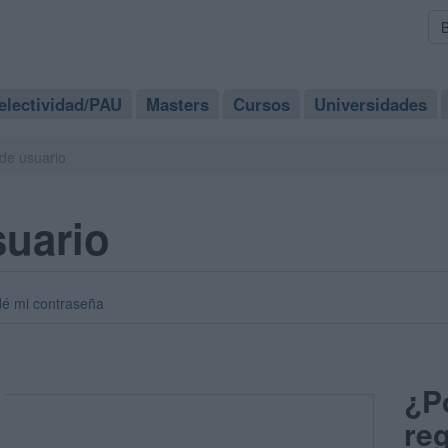
electividad/PAU
Masters
Cursos
Universidades
de usuario
suario
dé mi contraseña
¿P
reg