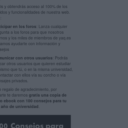
tis y obtendrás acceso al 100% de los
idos y funcionalidades de nuestra web.
:
ticipar en los foros
: Lanza cualquier
gunta a los foros para que nosotros
mos y los miles de miembros de yaq.es
amos ayudarte con información y
sejos
unicar con otros usuarios
: Podrás
car otros usuarios que quieren estudiar
mismo que tú, o en la misma universidad,
ontactar con ellos vía su corcho o vía
sajes privados.
 regalo de agradecimiento, por
rarte te daremos
gratis una copia de
ro ebook con 100 consejos para tu
 año de universidad
.