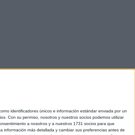
mo identificadores únicos e información estándar enviada por un
ios.
Con su permiso, nosotros y nuestros socios podemos utilizar
 consentimiento a nosotros y a nuestros 1731 socios para que
okies
 a información más detallada y cambiar sus preferencias antes de
el. +34 91 593 2767