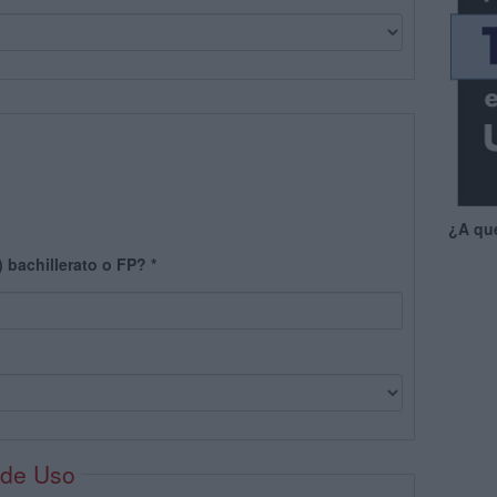
¿A qu
) bachillerato o FP?
*
 de Uso