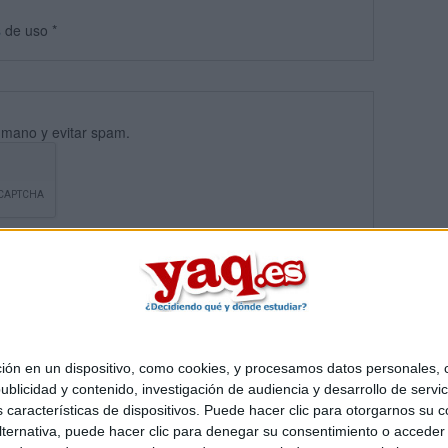
s
de uso
*
umano y evitar spam.
 en un dispositivo, como cookies, y procesamos datos personales, co
blicidad y contenido, investigación de audiencia y desarrollo de servic
Quiénes somos
|
Contactar
|
Anúnciate
as características de dispositivos. Puede hacer clic para otorgarnos su
o legal
|
Politica de privacidad
|
Condiciones generales
|
Política de co
ternativa, puede hacer clic para denegar su consentimiento o acceder
s Mediterráneo S.L.
- Diego de León 47 - 28006 Madrid [ESPAÑA] - T