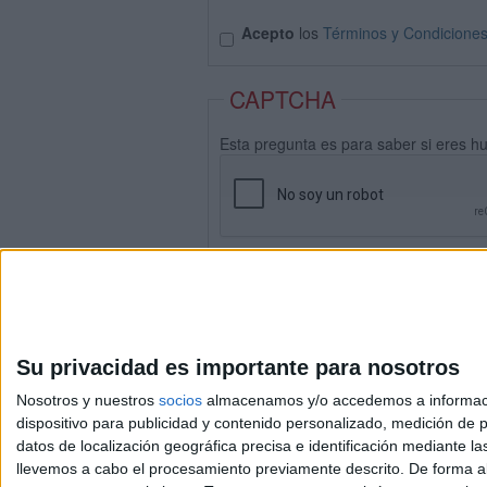
Acepto
los
Términos y Condicione
CAPTCHA
Esta pregunta es para saber si eres h
Su privacidad es importante para nosotros
Nosotros y nuestros
socios
almacenamos y/o accedemos a información
dispositivo para publicidad y contenido personalizado, medición de pu
datos de localización geográfica precisa e identificación mediante l
Avis
llevemos a cabo el procesamiento previamente descrito. De forma al
© 2003-2026
Compá