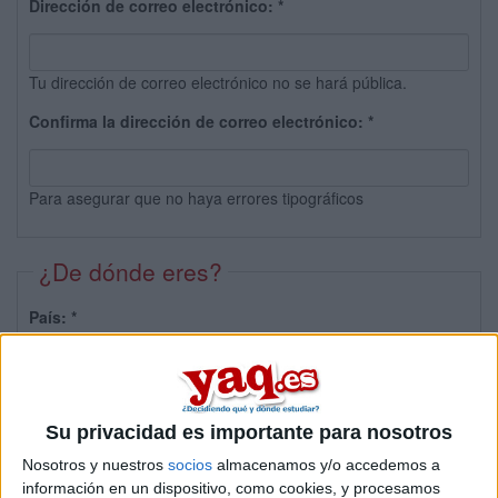
Dirección de correo electrónico:
*
Tu dirección de correo electrónico no se hará pública.
Confirma la dirección de correo electrónico:
*
Para asegurar que no haya errores tipográficos
¿De dónde eres?
País:
*
Provincia:
Su privacidad es importante para nosotros
Nosotros y nuestros
socios
almacenamos y/o accedemos a
información en un dispositivo, como cookies, y procesamos