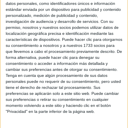
Sobre ti
datos personales, como identificadores únicos e información
estándar enviada por un dispositivo para publicidad y contenido
personalizado, medición de publicidad y contenido,
Soy:
*
investigación de audiencia y desarrollo de servicios.
Con su
Chico
permiso, nosotros y nuestros socios podemos utilizar datos de
Chica
localización geográfica precisa e identificación mediante las
características de dispositivos. Puede hacer clic para otorgarnos
¿En qué año terminas (o terminaste) bachillerato o FP?
*
su consentimiento a nosotros y a nuestros 1733 socios para
que llevemos a cabo el procesamiento previamente descrito. De
forma alternativa, puede hacer clic para denegar su
consentimiento o acceder a información más detallada y
Soy estudiante de:
*
cambiar sus preferencias antes de otorgar su consentimiento.
Tenga en cuenta que algún procesamiento de sus datos
personales puede no requerir de su consentimiento, pero usted
tiene el derecho de rechazar tal procesamiento. Sus
preferencias se aplicarán solo a este sitio web. Puede cambiar
Términos y Condiciones de Uso
sus preferencias o retirar su consentimiento en cualquier
momento volviendo a este sitio y haciendo clic en el botón
Acepto
los
Términos y Condiciones
de uso
*
"Privacidad" en la parte inferior de la página web.