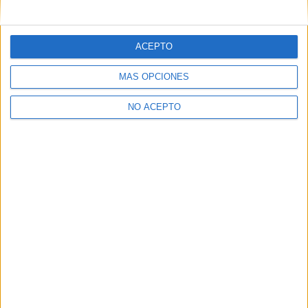
mensajes privados.
Y como regalo de agradecimiento, por registrarte te daremos
gratis una copia de nuestro ebook con 100 consejos para tu
ACEPTO
primer año de universidad
.
MÁS OPCIONES
NO ACEPTO
¿A qué esperas?