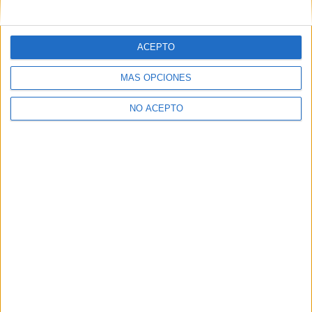
mensajes privados.
Y como regalo de agradecimiento, por registrarte te daremos
gratis una copia de nuestro ebook con 100 consejos para tu
ACEPTO
primer año de universidad
.
MÁS OPCIONES
NO ACEPTO
¿A qué esperas?