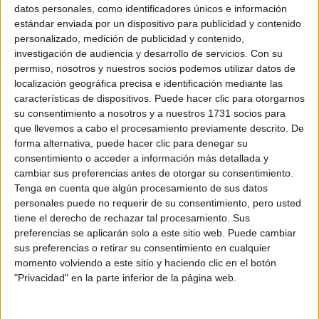
Sobre ti
datos personales, como identificadores únicos e información
estándar enviada por un dispositivo para publicidad y contenido
personalizado, medición de publicidad y contenido,
Soy:
*
investigación de audiencia y desarrollo de servicios.
Con su
Chico
permiso, nosotros y nuestros socios podemos utilizar datos de
Chica
localización geográfica precisa e identificación mediante las
características de dispositivos. Puede hacer clic para otorgarnos
¿En qué año terminas (o terminaste) bachillerato o FP?
*
su consentimiento a nosotros y a nuestros 1731 socios para
que llevemos a cabo el procesamiento previamente descrito. De
forma alternativa, puede hacer clic para denegar su
consentimiento o acceder a información más detallada y
Soy estudiante de:
*
cambiar sus preferencias antes de otorgar su consentimiento.
Tenga en cuenta que algún procesamiento de sus datos
personales puede no requerir de su consentimiento, pero usted
tiene el derecho de rechazar tal procesamiento. Sus
preferencias se aplicarán solo a este sitio web. Puede cambiar
Términos y Condiciones de Uso
sus preferencias o retirar su consentimiento en cualquier
momento volviendo a este sitio y haciendo clic en el botón
Acepto
los
Términos y Condiciones
de uso
*
"Privacidad" en la parte inferior de la página web.