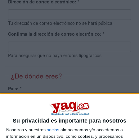
Dirección de correo electrónico:
*
Tu dirección de correo electrónico no se hará pública.
Confirma la dirección de correo electrónico:
*
Para asegurar que no haya errores tipográficos
¿De dónde eres?
País:
*
Provincia:
Su privacidad es importante para nosotros
Nosotros y nuestros
socios
almacenamos y/o accedemos a
información en un dispositivo, como cookies, y procesamos