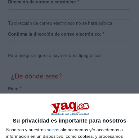
Dirección de correo electrónico:
*
Tu dirección de correo electrónico no se hará pública.
Confirma la dirección de correo electrónico:
*
Para asegurar que no haya errores tipográficos
¿De dónde eres?
País:
*
Provincia:
Su privacidad es importante para nosotros
Nosotros y nuestros
socios
almacenamos y/o accedemos a
información en un dispositivo, como cookies, y procesamos