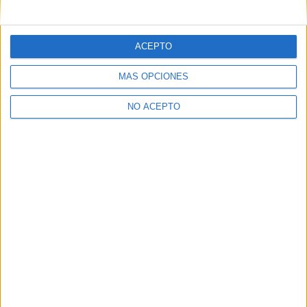
mensajes privados.
Y como regalo de agradecimiento, por registrarte te daremos
gratis una copia de nuestro ebook con 100 consejos para tu
ACEPTO
primer año de universidad
.
MÁS OPCIONES
NO ACEPTO
¿A qué esperas?