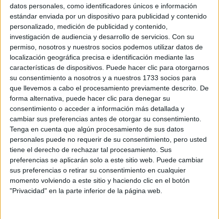
Sobre ti
datos personales, como identificadores únicos e información
estándar enviada por un dispositivo para publicidad y contenido
personalizado, medición de publicidad y contenido,
Soy:
*
investigación de audiencia y desarrollo de servicios.
Con su
Chico
permiso, nosotros y nuestros socios podemos utilizar datos de
Chica
localización geográfica precisa e identificación mediante las
características de dispositivos. Puede hacer clic para otorgarnos
¿En qué año terminas (o terminaste) bachillerato o FP?
*
su consentimiento a nosotros y a nuestros 1733 socios para
que llevemos a cabo el procesamiento previamente descrito. De
forma alternativa, puede hacer clic para denegar su
consentimiento o acceder a información más detallada y
Soy estudiante de:
*
cambiar sus preferencias antes de otorgar su consentimiento.
Tenga en cuenta que algún procesamiento de sus datos
personales puede no requerir de su consentimiento, pero usted
tiene el derecho de rechazar tal procesamiento. Sus
preferencias se aplicarán solo a este sitio web. Puede cambiar
Términos y Condiciones de Uso
sus preferencias o retirar su consentimiento en cualquier
momento volviendo a este sitio y haciendo clic en el botón
Acepto
los
Términos y Condiciones
de uso
*
"Privacidad" en la parte inferior de la página web.