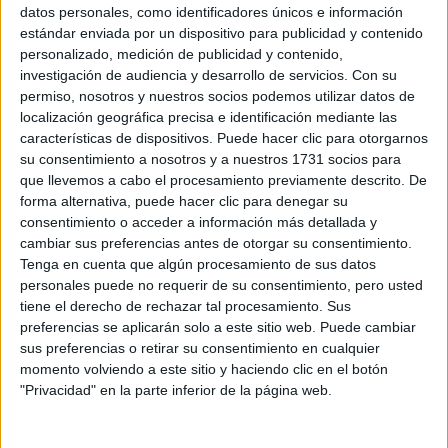
Sobre ti
datos personales, como identificadores únicos e información
estándar enviada por un dispositivo para publicidad y contenido
personalizado, medición de publicidad y contenido,
Soy:
*
investigación de audiencia y desarrollo de servicios.
Con su
Chico
permiso, nosotros y nuestros socios podemos utilizar datos de
Chica
localización geográfica precisa e identificación mediante las
características de dispositivos. Puede hacer clic para otorgarnos
¿En qué año terminas (o terminaste) bachillerato o FP?
*
su consentimiento a nosotros y a nuestros 1731 socios para
que llevemos a cabo el procesamiento previamente descrito. De
forma alternativa, puede hacer clic para denegar su
consentimiento o acceder a información más detallada y
Soy estudiante de:
*
cambiar sus preferencias antes de otorgar su consentimiento.
Tenga en cuenta que algún procesamiento de sus datos
personales puede no requerir de su consentimiento, pero usted
tiene el derecho de rechazar tal procesamiento. Sus
preferencias se aplicarán solo a este sitio web. Puede cambiar
Términos y Condiciones de Uso
sus preferencias o retirar su consentimiento en cualquier
momento volviendo a este sitio y haciendo clic en el botón
Acepto
los
Términos y Condiciones
de uso
*
"Privacidad" en la parte inferior de la página web.