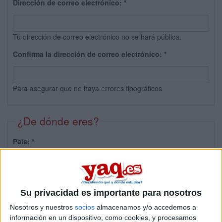
Dirección de correo electrónico:
*
Tu dirección de correo electrónico no se hará pública.
Confirma la dirección de correo electrónico:
*
Para asegurar que no haya errores tipográficos
¿De dónde eres?
País:
*
Provincia:
Su privacidad es importante para nosotros
Nosotros y nuestros
socios
almacenamos y/o accedemos a
información en un dispositivo, como cookies, y procesamos