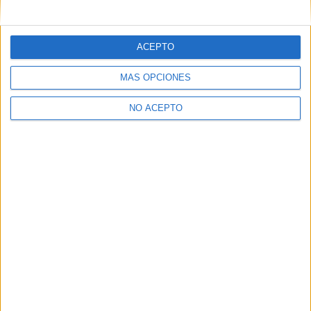
mensajes privados.
Y como regalo de agradecimiento, por registrarte te daremos
gratis una copia de nuestro ebook con 100 consejos para tu
ACEPTO
primer año de universidad
.
MÁS OPCIONES
NO ACEPTO
¿A qué esperas?