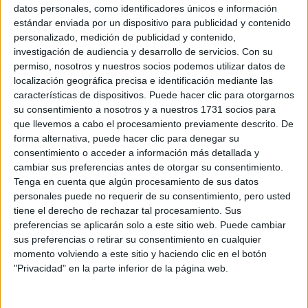
Sobre ti
datos personales, como identificadores únicos e información
estándar enviada por un dispositivo para publicidad y contenido
personalizado, medición de publicidad y contenido,
Soy:
*
investigación de audiencia y desarrollo de servicios.
Con su
Chico
permiso, nosotros y nuestros socios podemos utilizar datos de
Chica
localización geográfica precisa e identificación mediante las
características de dispositivos. Puede hacer clic para otorgarnos
¿En qué año terminas (o terminaste) bachillerato o FP?
*
su consentimiento a nosotros y a nuestros 1731 socios para
que llevemos a cabo el procesamiento previamente descrito. De
forma alternativa, puede hacer clic para denegar su
consentimiento o acceder a información más detallada y
Soy estudiante de:
*
cambiar sus preferencias antes de otorgar su consentimiento.
Tenga en cuenta que algún procesamiento de sus datos
personales puede no requerir de su consentimiento, pero usted
tiene el derecho de rechazar tal procesamiento. Sus
preferencias se aplicarán solo a este sitio web. Puede cambiar
Términos y Condiciones de Uso
sus preferencias o retirar su consentimiento en cualquier
momento volviendo a este sitio y haciendo clic en el botón
Acepto
los
Términos y Condiciones
de uso
*
"Privacidad" en la parte inferior de la página web.