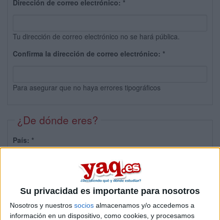
Dirección de correo electrónico:
*
Tu dirección de correo electrónico no se hará pública.
Confirma la dirección de correo electrónico:
*
Para asegurar que no haya errores tipográficos
¿De dónde eres?
País:
*
Provincia:
Su privacidad es importante para nosotros
Nosotros y nuestros
socios
almacenamos y/o accedemos a
información en un dispositivo, como cookies, y procesamos