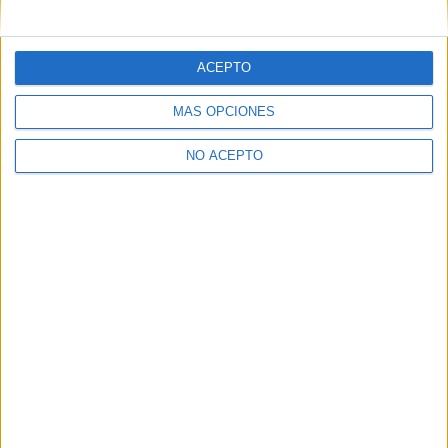
mensajes privados.
Y como regalo de agradecimiento, por registrarte te daremos
gratis una copia de nuestro ebook con 100 consejos para tu
ACEPTO
primer año de universidad
.
MÁS OPCIONES
NO ACEPTO
¿A qué esperas?