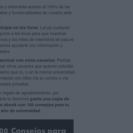
tis y obtendrás acceso al 100% de los
idos y funcionalidades de nuestra web.
:
ticipar en los foros
: Lanza cualquier
gunta a los foros para que nosotros
mos y los miles de miembros de yaq.es
amos ayudarte con información y
sejos
unicar con otros usuarios
: Podrás
car otros usuarios que quieren estudiar
mismo que tú, o en la misma universidad,
ontactar con ellos vía su corcho o vía
sajes privados.
 regalo de agradecimiento, por
rarte te daremos
gratis una copia de
ro ebook con 100 consejos para tu
 año de universidad
.