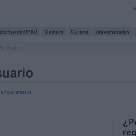
electividad/PAU
Masters
Cursos
Universidades
de usuario
suario
dé mi contraseña
¿P
reg