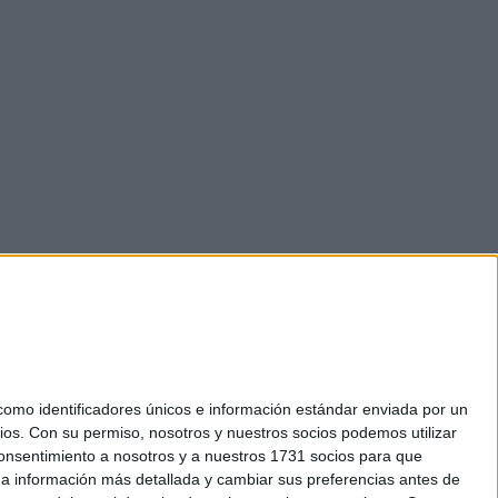
mo identificadores únicos e información estándar enviada por un
ios.
Con su permiso, nosotros y nuestros socios podemos utilizar
 consentimiento a nosotros y a nuestros 1731 socios para que
okies
 a información más detallada y cambiar sus preferencias antes de
el. +34 91 593 2767