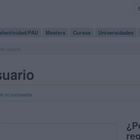
electividad/PAU
Masters
Cursos
Universidades
de usuario
suario
dé mi contraseña
¿P
reg