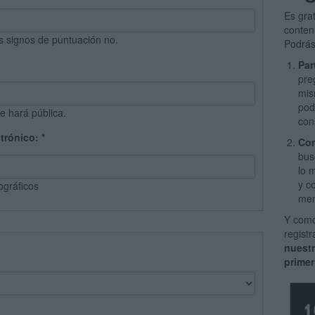
Es gra
conten
s signos de puntuación no.
Podrás
Par
pre
mis
pod
e hará pública.
con
ctrónico:
*
Com
bus
lo 
y c
ográficos
men
Y como
regist
nuest
primer