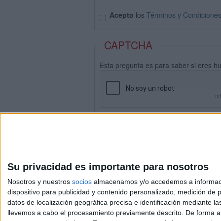
Acepto
los
Términos y Condicione
CAPTCHA
Esta pregunta es para saber si eres h
Su privacidad es importante para nosotros
Nosotros y nuestros
socios
almacenamos y/o accedemos a información
dispositivo para publicidad y contenido personalizado, medición de pu
datos de localización geográfica precisa e identificación mediante l
Avis
llevemos a cabo el procesamiento previamente descrito. De forma al
© 2003-2026
Compá