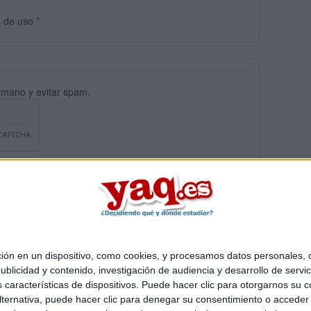
s
de uso
*
umano y evitar spam.
 en un dispositivo, como cookies, y procesamos datos personales, co
blicidad y contenido, investigación de audiencia y desarrollo de servic
Quiénes somos
|
Contactar
|
Anúnciate
as características de dispositivos. Puede hacer clic para otorgarnos su
o legal
|
Politica de privacidad
|
Condiciones generales
|
Política de co
ternativa, puede hacer clic para denegar su consentimiento o acceder
s Mediterráneo S.L.
- Diego de León 47 - 28006 Madrid [ESPAÑA] - T