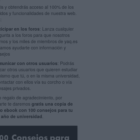
tis y obtendrás acceso al 100% de los
idos y funcionalidades de nuestra web.
:
ticipar en los foros
: Lanza cualquier
gunta a los foros para que nosotros
mos y los miles de miembros de yaq.es
amos ayudarte con información y
sejos
unicar con otros usuarios
: Podrás
car otros usuarios que quieren estudiar
mismo que tú, o en la misma universidad,
ontactar con ellos vía su corcho o vía
sajes privados.
 regalo de agradecimiento, por
rarte te daremos
gratis una copia de
ro ebook con 100 consejos para tu
 año de universidad
.