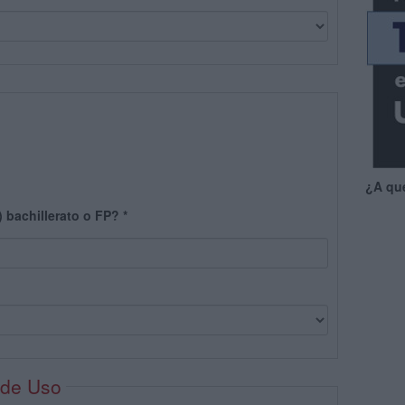
¿A qu
) bachillerato o FP?
*
 de Uso