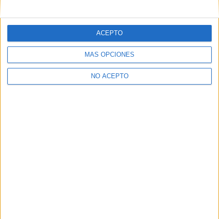
mensajes privados.
Y como regalo de agradecimiento, por registrarte te daremos
gratis una copia de nuestro ebook con 100 consejos para tu
ACEPTO
primer año de universidad
.
MÁS OPCIONES
NO ACEPTO
¿A qué esperas?