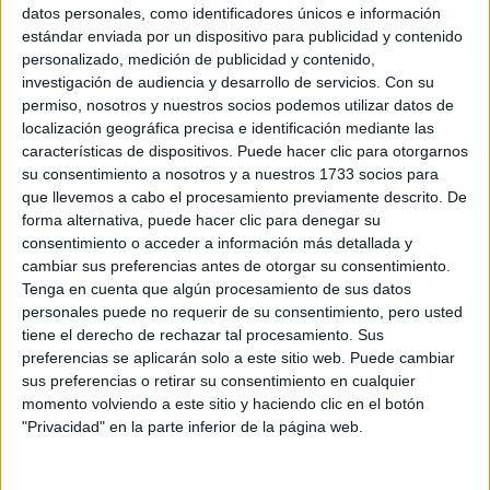
Sobre ti
datos personales, como identificadores únicos e información
estándar enviada por un dispositivo para publicidad y contenido
personalizado, medición de publicidad y contenido,
Soy:
*
investigación de audiencia y desarrollo de servicios.
Con su
Chico
permiso, nosotros y nuestros socios podemos utilizar datos de
Chica
localización geográfica precisa e identificación mediante las
características de dispositivos. Puede hacer clic para otorgarnos
¿En qué año terminas (o terminaste) bachillerato o FP?
*
su consentimiento a nosotros y a nuestros 1733 socios para
que llevemos a cabo el procesamiento previamente descrito. De
forma alternativa, puede hacer clic para denegar su
consentimiento o acceder a información más detallada y
Soy estudiante de:
*
cambiar sus preferencias antes de otorgar su consentimiento.
Tenga en cuenta que algún procesamiento de sus datos
personales puede no requerir de su consentimiento, pero usted
tiene el derecho de rechazar tal procesamiento. Sus
preferencias se aplicarán solo a este sitio web. Puede cambiar
Términos y Condiciones de Uso
sus preferencias o retirar su consentimiento en cualquier
momento volviendo a este sitio y haciendo clic en el botón
Acepto
los
Términos y Condiciones
de uso
*
"Privacidad" en la parte inferior de la página web.