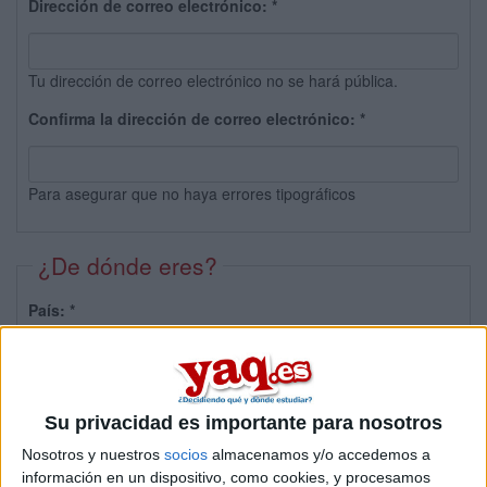
Dirección de correo electrónico:
*
Tu dirección de correo electrónico no se hará pública.
Confirma la dirección de correo electrónico:
*
Para asegurar que no haya errores tipográficos
¿De dónde eres?
País:
*
Provincia:
Su privacidad es importante para nosotros
Nosotros y nuestros
socios
almacenamos y/o accedemos a
información en un dispositivo, como cookies, y procesamos