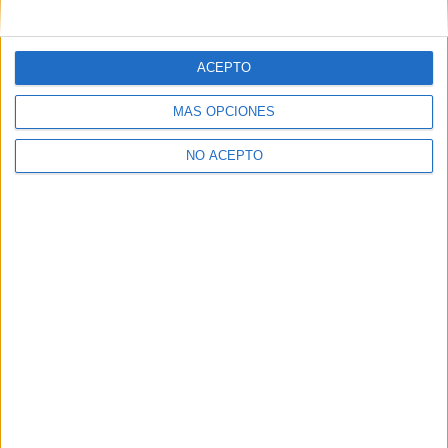
mensajes privados.
Y como regalo de agradecimiento, por registrarte te daremos
gratis una copia de nuestro ebook con 100 consejos para tu
ACEPTO
primer año de universidad
.
MÁS OPCIONES
NO ACEPTO
¿A qué esperas?