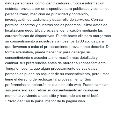
Sobre ti
datos personales, como identificadores únicos e información
estándar enviada por un dispositivo para publicidad y contenido
personalizado, medición de publicidad y contenido,
Soy:
*
investigación de audiencia y desarrollo de servicios.
Con su
Chico
permiso, nosotros y nuestros socios podemos utilizar datos de
Chica
localización geográfica precisa e identificación mediante las
características de dispositivos. Puede hacer clic para otorgarnos
¿En qué año terminas (o terminaste) bachillerato o FP?
*
su consentimiento a nosotros y a nuestros 1733 socios para
que llevemos a cabo el procesamiento previamente descrito. De
forma alternativa, puede hacer clic para denegar su
consentimiento o acceder a información más detallada y
Soy estudiante de:
*
cambiar sus preferencias antes de otorgar su consentimiento.
Tenga en cuenta que algún procesamiento de sus datos
personales puede no requerir de su consentimiento, pero usted
tiene el derecho de rechazar tal procesamiento. Sus
preferencias se aplicarán solo a este sitio web. Puede cambiar
Términos y Condiciones de Uso
sus preferencias o retirar su consentimiento en cualquier
momento volviendo a este sitio y haciendo clic en el botón
Acepto
los
Términos y Condiciones
de uso
*
"Privacidad" en la parte inferior de la página web.