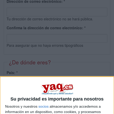
Dirección de correo electrónico:
*
Tu dirección de correo electrónico no se hará pública.
Confirma la dirección de correo electrónico:
*
Para asegurar que no haya errores tipográficos
¿De dónde eres?
País:
*
Provincia:
Su privacidad es importante para nosotros
Nosotros y nuestros
socios
almacenamos y/o accedemos a
información en un dispositivo, como cookies, y procesamos